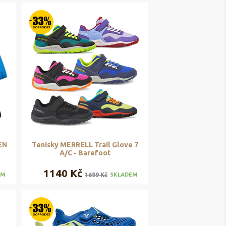
EN
Tenisky MERRELL Trail Glove 7
A/C - Barefoot
1140 Kč
1699 Kč
EM
SKLADEM