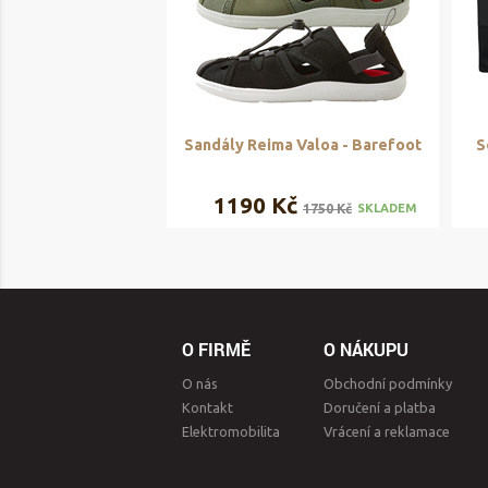
Sandály Reima Valoa - Barefoot
S
1190 Kč
1750 Kč
SKLADEM
O FIRMĚ
O NÁKUPU
O nás
Obchodní podmínky
Kontakt
Doručení a platba
Elektromobilita
Vrácení a reklamace