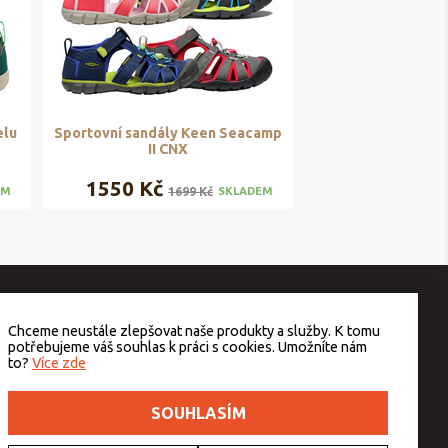
elu
Sportovní sandály Keen Seacamp
II CNX
1550 Kč
1699 Kč
EM
SKLADEM
Chceme neustále zlepšovat naše produkty a služby. K tomu
potřebujeme váš souhlas k práci s cookies. Umožníte nám
to?
Více zde
SOUHLASÍM