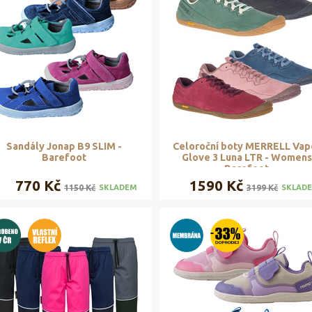
Sandály Jonap B9 SLIM -
Celoroční boty MERRELL Vap
Barefoot
Glove 3 Luna LTR - Womens
Barefoot
770 Kč
1590 Kč
1150 Kč
3199 Kč
SKLADEM
SKLAD