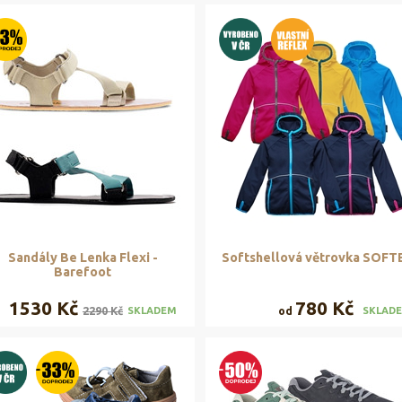
Sandály Be Lenka Flexi -
Softshellová větrovka SOFT
Barefoot
1530 Kč
780 Kč
2290 Kč
od
SKLADEM
SKLAD