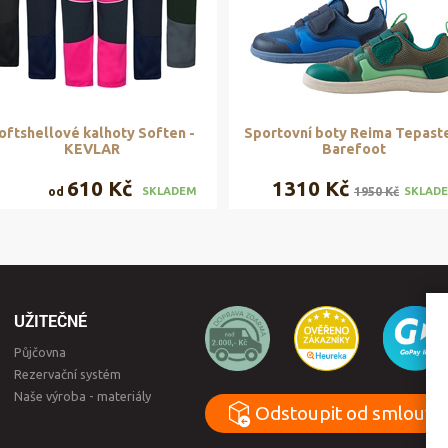
oftshellové kalhoty Soften -
Sportovní boty Reima Tepast
KEVLAR
Barefoot
610 Kč
1310 Kč
od
1950 Kč
SKLADEM
SKLAD
UŽITEČNÉ
Půjčovna
Rezervační systém
Naše výroba - materiály
Odstoupit od smlouvy