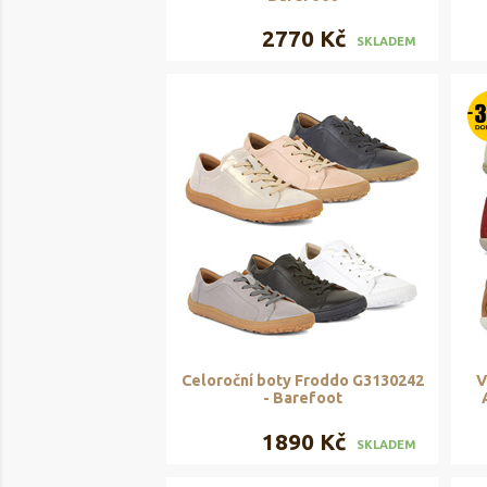
2770 Kč
SKLADEM
Celoroční boty Froddo G3130242
V
- Barefoot
1890 Kč
SKLADEM