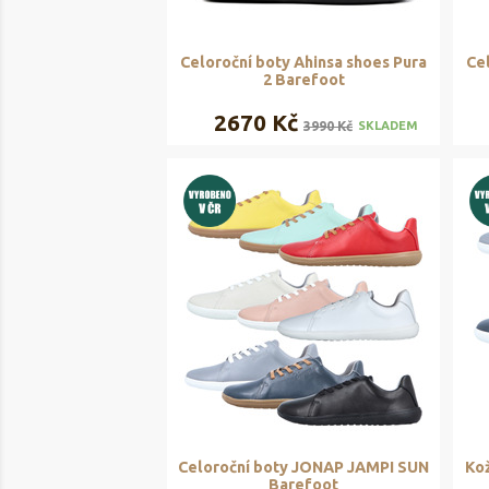
Celoroční boty Ahinsa shoes Pura
Ce
2 Barefoot
2670 Kč
3990 Kč
SKLADEM
Celoroční boty JONAP JAMPI SUN
Kož
Barefoot