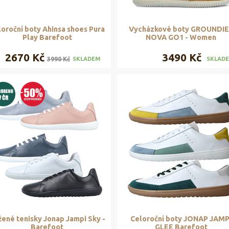
loroční boty Ahinsa shoes Pura
Vycházkové boty GROUNDI
Play Barefoot
NOVA GO1 - Women
2670 Kč
3490 Kč
3990 Kč
SKLADEM
SKLAD
ené tenisky Jonap Jampi Sky -
Celoroční boty JONAP JAMP
Barefoot
GLEE Barefoot