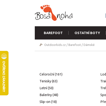
BAREFOOT
OSTATNÍ BOTY
Outdoorkids.cz
/
Barefoot
/
Dámské
Celoroční
(161)
Lod
Tenisky
(63)
Tra
Letní
(50)
Tre
Baleríny
(48)
Spo
Slip-on
(18)
Pře