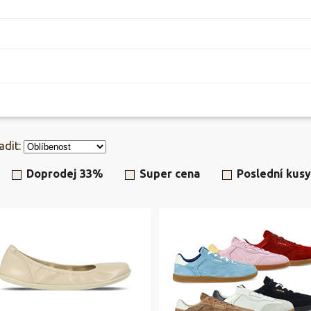
adit:
Doprodej 33%
Super cena
Poslední kusy