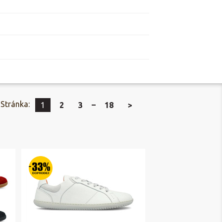
Stránka:
1
2
3
18
>