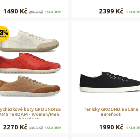
1490 Kč
2399 Kč
2990 Kč
SKLADEM
SKLAD
ycházkové boty GROUNDIES
Tenisky GROUNDIES Lima
AMSTERDAM - Women/Men
Barefoot
barefoot
2270 Kč
1990 Kč
3390 Kč
SKLADEM
SKLAD