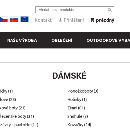
Kontakt
Přihlášení
prázdný
NAŠE VÝROBA
OBLEČENÍ
OUTDOOROVÉ VYBA
DÁMSKÉ
ičky
(1)
Ponožkoboty
(3)
ilové
(28)
Holínky
(1)
kové boty
(21)
Zimní
(81)
lečenské boty
(31)
Sněhule
(7)
zůvky a pantofle
(11)
Kozačky
(24)