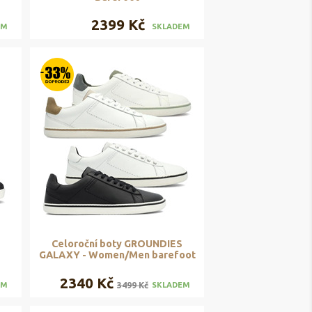
2399 Kč
EM
SKLADEM
Celoroční boty GROUNDIES
GALAXY - Women/Men barefoot
2340 Kč
3499 Kč
EM
SKLADEM