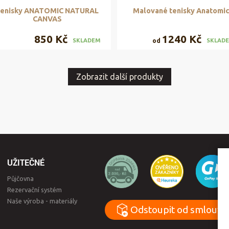
enisky ANATOMIC NATURAL
Malované tenisky Anatomi
CANVAS
850 Kč
1240 Kč
od
SKLADEM
SKLAD
Zobrazit další produkty
UŽITEČNÉ
Půjčovna
Rezervační systém
Naše výroba - materiály
Odstoupit od smlouvy