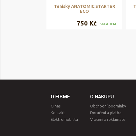
Tenisky ANATOMIC STARTER
T
ECO
750 Kč
SKLADEM
O FIRMĚ
O NÁKUPU
O nás
Obchodní podmínky
Kontakt
Doručení a platba
Elektromobilita
Vrácení a reklamace