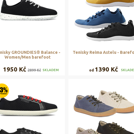
nisky GROUNDIES® Balance -
Tenisky Reima Astelu - Baref
Women/Men barefoot
1950 Kč
1390 Kč
2899 Kč
od
SKLADEM
SKLAD