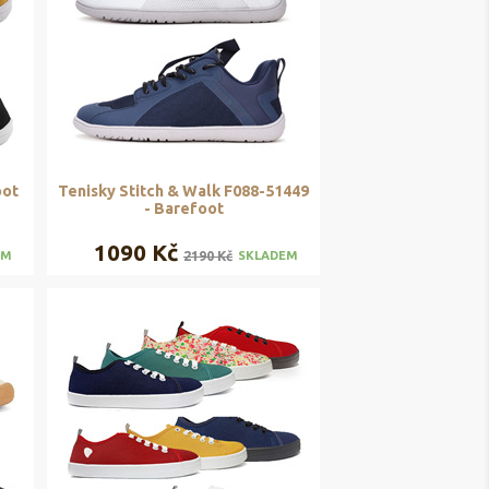
oot
Tenisky Stitch & Walk F088-51449
- Barefoot
1090 Kč
2190 Kč
EM
SKLADEM