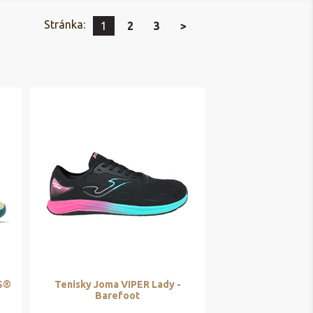
Stránka:
1
2
3
>
ES®
Tenisky Joma VIPER Lady -
Barefoot