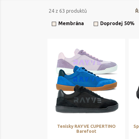
24
z
63
produktů
Ř
Membrána
Doprodej 50%
Tenisky RAYVE CUPERTINO
Sp
Barefoot