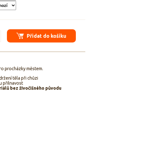
Přidat do košíku
ro procházky městem.
ržení těla při chůzi
u přilnavost
iálů bez živočišného původu