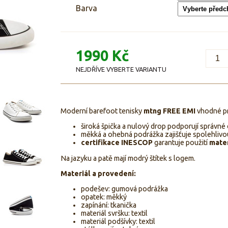
Barva
1990 Kč
NEJDŘÍVE VYBERTE VARIANTU
Moderní barefoot tenisky
mtng FREE EMI
vhodné p
široká špička a nulový drop podporují správné d
měkká a ohebná podrážka zajišťuje spolehlivo
certifikace INESCOP
garantuje použití
mater
Na jazyku a patě mají modrý štítek s logem.
Materiál a provedení:
podešev: gumová podrážka
opatek: měkký
zapínání: tkanička
materiál svršku: textil
materiál podšívky: textil