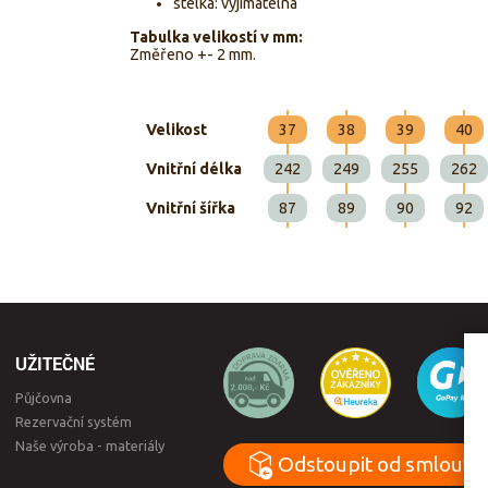
stélka: vyjímatelná
Tabulka velikostí v mm:
Změřeno +- 2 mm.
Velikost
37
38
39
40
Vnitřní délka
242
249
255
262
Vnitřní šířka
87
89
90
92
UŽITEČNÉ
Půjčovna
Rezervační systém
Naše výroba - materiály
Odstoupit od smlouvy