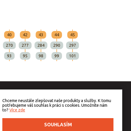
40
42
43
44
45
270
277
284
290
297
93
95
98
99
101
Chceme neustále zlepšovat naše produkty a služby. K tomu
potřebujeme váš souhlas k práci s cookies. Umožníte nám
to?
Více zde
SOUHLASÍM