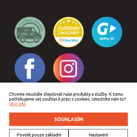
Chceme neustále zlepšovat naše produkty a služby. K tomu
Odstoupit od smlouvy
potřebujeme váš souhlas k práci s cookies. Umožníte nám to?
Více zde
SOUHLASÍM
Podle zákona o evidenci tržeb je prodávající povinen vystavit kupujícímu účtenku.
Zároveň je povinen zaevidovat přijatou tržbu u správce daně online, v případě
technického výpadku pak nejpozději do 48 hodin.
Povolit pouze základní
Nastavení