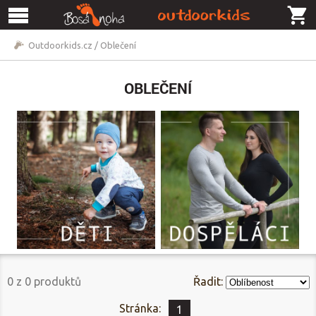
Outdoorkids.cz
/
Oblečení
OBLEČENÍ
0
z
0
produktů
Řadit:
Stránka:
1