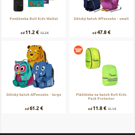
Peněženka Boll Kids Wallet
Dětský batoh Affenzahn - small
11.2 €
47.8 €
od
12.2 €
od
Dětský batoh Affenzahn - large
Pláštěnka na batoh Boll Kids
Pack Protector
61.2 €
11.8 €
od
od
13.1 €