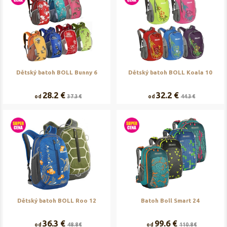
Dětský batoh BOLL Bunny 6
Dětský batoh BOLL Koala 10
28.2 €
32.2 €
od
37.3 €
od
44.3 €
Dětský batoh BOLL Roo 12
Batoh Boll Smart 24
36.3 €
99.6 €
od
48.8 €
od
110.8 €