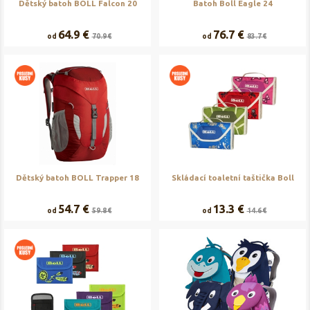
Dětský batoh BOLL Falcon 20
Batoh Boll Eagle 24
64.9 €
76.7 €
od
70.9 €
od
83.7 €
Dětský batoh BOLL Trapper 18
Skládací toaletní taštička Boll
54.7 €
13.3 €
od
59.8 €
od
14.6 €