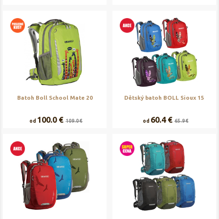
Batoh Boll School Mate 20
Dětský batoh BOLL Sioux 15
100.0 €
60.4 €
od
109.0 €
od
65.9 €