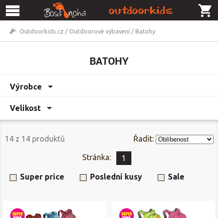
Outdoorkids.cz
/
Outdoorové vybavení
/
Batohy
BATOHY
Výrobce
Velikost
14
z
14
produktů
Řadit:
Stránka:
1
Super price
Poslední kusy
Sale