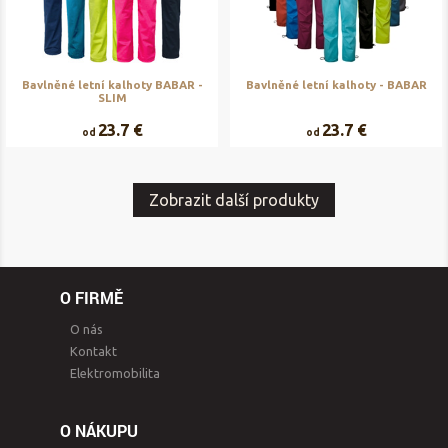
Bavlněné letní kalhoty BABAR -
Bavlněné letní kalhoty - BABAR
SLIM
23.7 €
23.7 €
od
od
Zobrazit další produkty
O FIRMĚ
O nás
Kontakt
Elektromobilita
O NÁKUPU