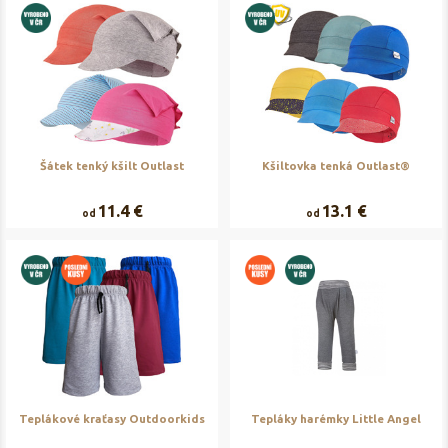
Šátek tenký kšilt Outlast
Kšiltovka tenká Outlast®
11.4 €
13.1 €
od
od
Teplákové kraťasy Outdoorkids
Tepláky harémky Little Angel