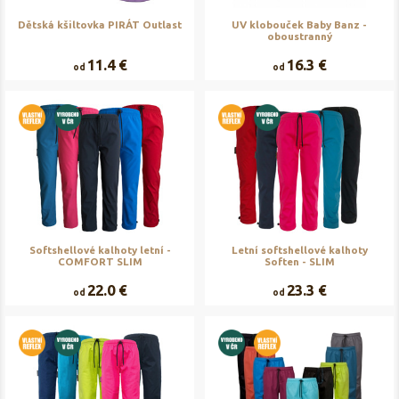
Dětská kšiltovka PIRÁT Outlast
UV klobouček Baby Banz -
oboustranný
11.4 €
16.3 €
od
od
Softshellové kalhoty letní -
Letní softshellové kalhoty
COMFORT SLIM
Soften - SLIM
22.0 €
23.3 €
od
od