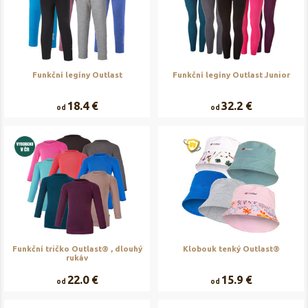
Funkční legíny Outlast
Funkční legíny Outlast Junior
18.4 €
32.2 €
od
od
Funkční tričko Outlast® , dlouhý
Klobouk tenký Outlast®
rukáv
22.0 €
15.9 €
od
od