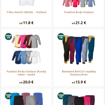
Tílko klučičí ANGEL - Outlast
Funkční Body Outlast
11.8 €
21.2 €
od
od
Funkční Body Outlast dlouhý
Bavlněné BUGGY tepláky
rukáv - tenké
Outdoorkids
20.0 €
15.9 €
od
od