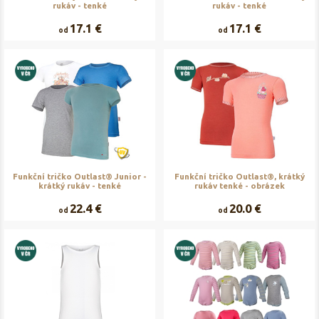
rukáv - tenké
rukáv - tenké
17.1 €
17.1 €
od
od
Funkční tričko Outlast® Junior -
Funkční tričko Outlast®, krátký
krátký rukáv - tenké
rukáv tenké - obrázek
22.4 €
20.0 €
od
od