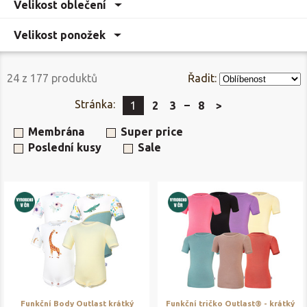
Velikost oblečení
Velikost ponožek
24
z
177
produktů
Řadit:
Stránka:
1
2
3
8
>
Membrána
Super price
Poslední kusy
Sale
Funkční Body Outlast krátký
Funkční tričko Outlast® - krátký