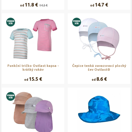
11.8 €
14.7 €
od
14.3 €
od
Funkční tričko Outlast kapsa -
Čepice tenká zavazovací plochý
krátký rukáv
šev Outlast®
15.5 €
8.6 €
od
od