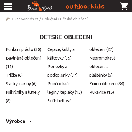
Outdoorkids.cz
/
Oblečení
/
Dětské oblečení
DĚTSKÉ OBLEČENÍ
Funkční prádlo
(30)
Čepice, kukly a
oblečení
(27)
Bavlněné oblečení
kšiltovky
(39)
Nepromokavé
(11)
Ponožky a
oblečení a
Trička
(6)
podkolenky
(37)
pláštěnky
(5)
Svetry, mikiny
(6)
Punčocháče,
Zimní oblečení
(84)
Nákrčníky a tunely
legíny, tepláky
(15)
Rukavice
(15)
(8)
Softshellové
Výrobce