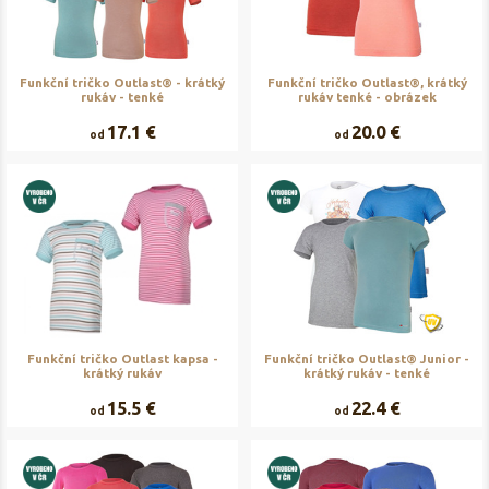
Funkční tričko Outlast® - krátký
Funkční tričko Outlast®, krátký
rukáv - tenké
rukáv tenké - obrázek
17.1 €
20.0 €
od
od
Funkční tričko Outlast kapsa -
Funkční tričko Outlast® Junior -
krátký rukáv
krátký rukáv - tenké
15.5 €
22.4 €
od
od