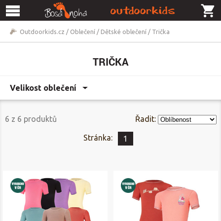
Outdoorkids.cz
/
Oblečení
/
Dětské oblečení
/
Trička
TRIČKA
Velikost oblečení
6
z
6
produktů
Řadit:
Stránka:
1