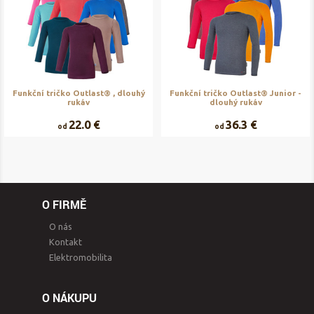
Funkční tričko Outlast® , dlouhý
Funkční tričko Outlast® Junior -
rukáv
dlouhý rukáv
22.0 €
36.3 €
od
od
O FIRMĚ
O nás
Kontakt
Elektromobilita
O NÁKUPU