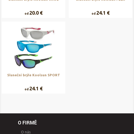
20.0 €
24.1 €
od
od
Sluneční brýle Koolsun SPORT
24.1 €
od
O FIRMĚ
O nás