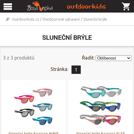
Outdoorkids.cz
/
Outdoorové vybavení
/
Sluneční brýle
SLUNEČNÍ BRÝLE
3
z
3
produktů
Řadit:
Stránka:
1
Sluneční brýle Koolsun WAVE
Sluneční brýle Koolsun FLEX