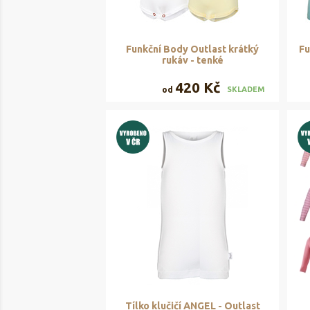
Funkční Body Outlast krátký
Fu
rukáv - tenké
420 Kč
od
SKLADEM
Tílko klučičí ANGEL - Outlast