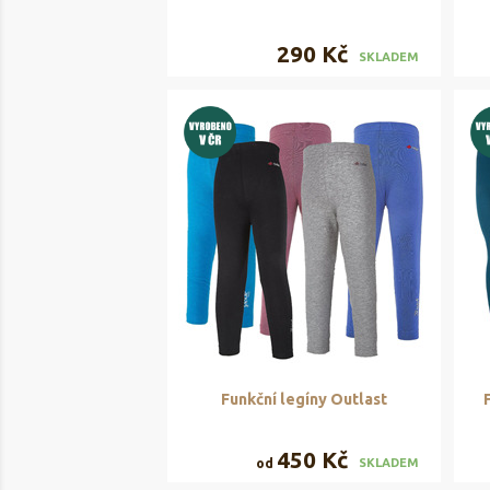
290 Kč
SKLADEM
Funkční legíny Outlast
450 Kč
od
SKLADEM