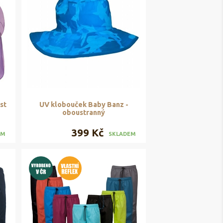
st
UV klobouček Baby Banz -
oboustranný
399 Kč
EM
SKLADEM