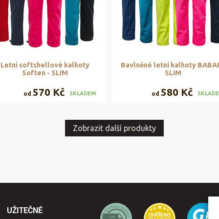
Letní softshellové kalhoty
Bavlněné letní kalhoty BABAR
Soften - SLIM
SLIM
570 Kč
580 Kč
od
od
SKLADEM
SKLAD
Zobrazit další produkty
UŽITEČNÉ