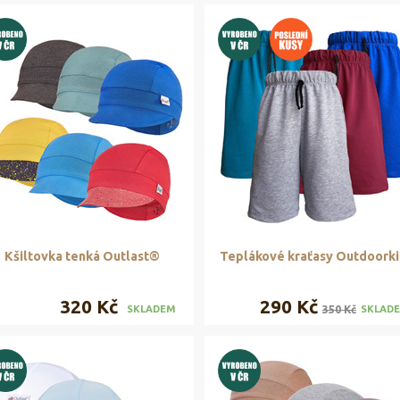
Kšiltovka tenká Outlast®
Teplákové kraťasy Outdoorki
320 Kč
290 Kč
350 Kč
SKLADEM
SKLAD