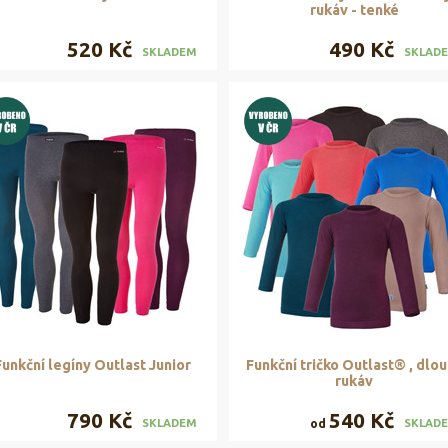
rukáv - tenké
520 Kč
490 Kč
SKLADEM
SKLAD
Funkční legíny Outlast Junior
Funkční tričko Outlast® , dlo
rukáv
790 Kč
540 Kč
od
SKLADEM
SKLAD