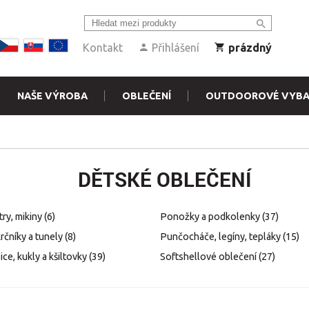
Kontakt
Přihlášení
prázdný
NAŠE VÝROBA
OBLEČENÍ
OUTDOOROVÉ VYBA
DĚTSKÉ OBLEČENÍ
try, mikiny
(6)
Ponožky a podkolenky
(37)
rčníky a tunely
(8)
Punčocháče, legíny, tepláky
(15)
ce, kukly a kšiltovky
(39)
Softshellové oblečení
(27)