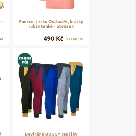
 -
Funkční tričko Outlast®, krátký
rukáv tenké - obrázek
490 Kč
EM
SKLADEM
ý
Bavlněné BUGGY tepláky