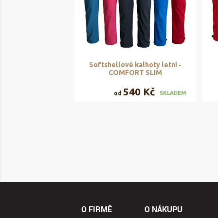
Softshellové kalhoty letní -
COMFORT SLIM
540 Kč
od
SKLADEM
O FIRMĚ
O NÁKUPU