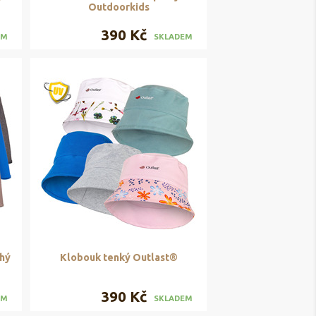
Outdoorkids
390 Kč
EM
SKLADEM
uhý
Klobouk tenký Outlast®
390 Kč
EM
SKLADEM