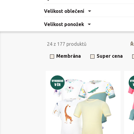
Velikost oblečení
Velikost ponožek
24
z
177
produktů
Ř
Membrána
Super cena