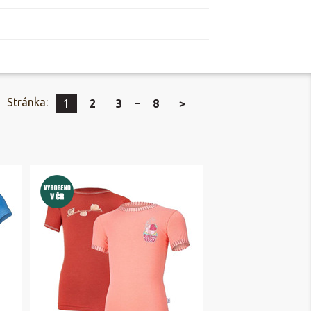
Stránka:
1
2
3
8
>