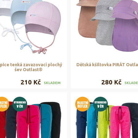
pice tenká zavazovací plochý
Dětská kšiltovka PIRÁT Outla
šev Outlast®
210 Kč
280 Kč
SKLADEM
SKLAD