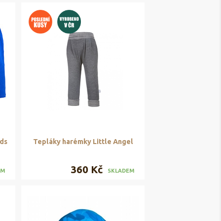
ds
Tepláky harémky Little Angel
360 Kč
EM
SKLADEM