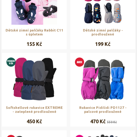
Dětské zimní palčáky Rabbit C11
Dětské zimní palčáky -
s úpletem
prodloužené
155 Kč
199 Kč
Softshellové rukavice EXTREME
Rukavice Pidilidi PD1127 -
- zateplené prodloužené
palcové prodloužené
450 Kč
470 Kč
550 Kč