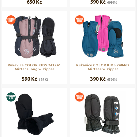
650 Kč
590 Kč
699 Kč
Rukavice COLOR KIDS 741241
Rukavice COLOR KIDS 740467
Mittens long w. zipper
Mittens w. zipper
590 Kč
390 Kč
699 Kč
650 Kč