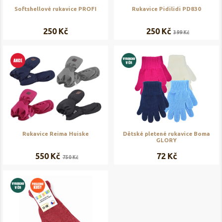
Softshellové rukavice PROFI
Rukavice Pidilidi PD830
250 Kč
250 Kč
399 Kč
Rukavice Reima Huiske
Dětské pletené rukavice Boma
GLORY
550 Kč
72 Kč
750 Kč