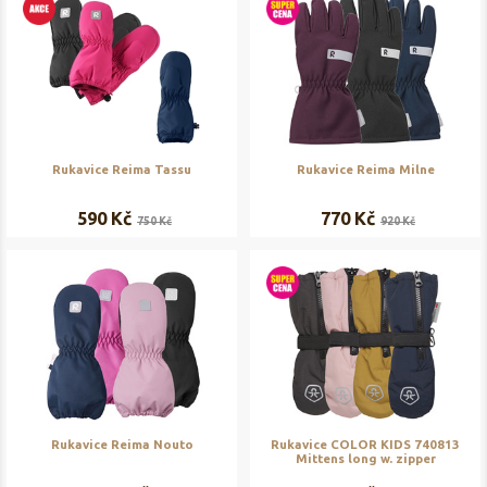
Rukavice Reima Tassu
Rukavice Reima Milne
590 Kč
770 Kč
750 Kč
920 Kč
Rukavice Reima Nouto
Rukavice COLOR KIDS 740813
Mittens long w. zipper