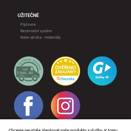
UŽITEČNÉ
Půjčovna
Rezervační systém
Naše výroba - materiály
Chceme neustále zlepšovat naše produkty a služby. K tomu