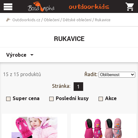
Outdoorkids.cz
/
Oblečení
/
Dětské oblečení
/
Rukavice
RUKAVICE
Výrobce
15
z
15
produktů
Řadit:
Stránka:
1
Super cena
Poslední kusy
Akce