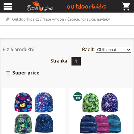
Outdoorkids.cz
/
Naše výroba
/
Čepice, rukavice, návleky
6
z
6
produktů
Řadit:
Stránka:
1
Super price