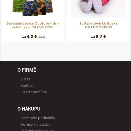
Bavlněná čepice Outdoorkids -
Softshellová kšiltovka
natahovací "SLEVA 38%"
OUTDOORKIDS
4.0 €
8.2 €
od
6.5 €
od
O FIRMĚ
O nás
Kontakt
Elektromobilita
O NÁKUPU
Obchodní podmínky
Doručení a platba
Vrácení a reklamace