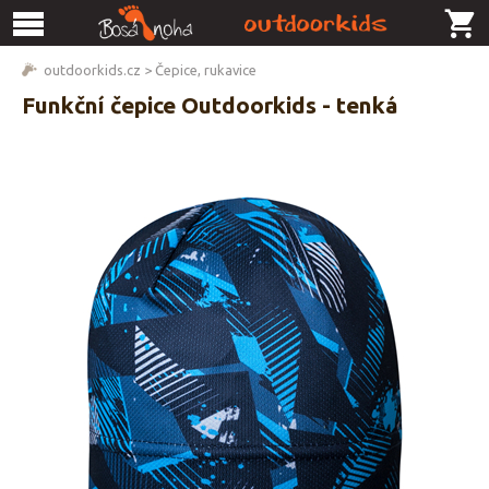
outdoorkids.cz
>
Čepice, rukavice
Funkční čepice Outdoorkids - tenká