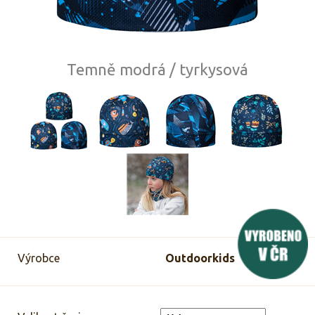
Temně modrá / tyrkysová
Výrobce
Outdoorkids