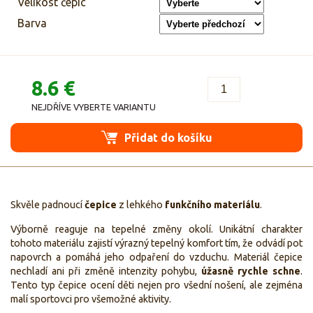
Velikost čepic
Barva
8.6 €
NEJDŘÍVE VYBERTE VARIANTU
Přidat do košíku
Skvěle padnoucí
čepice
z lehkého
funkčního materiálu
.
Výborně reaguje na tepelné změny okolí. Unikátní charakter
tohoto materiálu zajistí výrazný tepelný komfort tím, že odvádí pot
napovrch a pomáhá jeho odpaření do vzduchu. Materiál čepice
nechladí ani při změně intenzity pohybu,
úžasně rychle schne
.
Tento typ čepice ocení děti nejen pro všední nošení, ale zejména
malí sportovci pro všemožné aktivity.