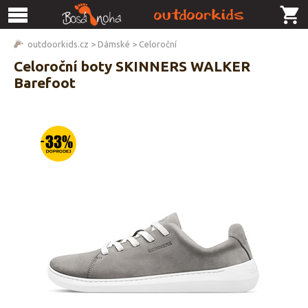
outdoorkids.cz
>
Dámské
>
Celoroční
Celoroční boty SKINNERS WALKER
Barefoot