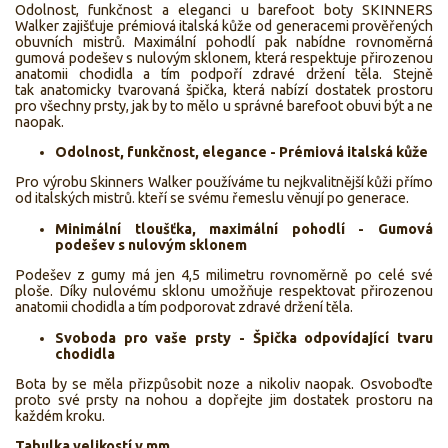
Odolnost, funkčnost a eleganci u barefoot boty SKINNERS
Walker zajišťuje prémiová italská kůže od generacemi prověřených
obuvních mistrů. Maximální pohodlí pak nabídne rovnoměrná
gumová podešev s nulovým sklonem, která respektuje přirozenou
anatomii chodidla a tím podpoří zdravé držení těla. Stejně
tak anatomicky tvarovaná špička, která nabízí dostatek prostoru
pro všechny prsty, jak by to mělo u správné barefoot obuvi být a ne
naopak.
Odolnost, funkčnost, elegance - Prémiová italská kůže
Pro výrobu Skinners Walker používáme tu nejkvalitnější kůži přímo
od italských mistrů. kteří se svému řemeslu věnují po generace.
Minimální tloušťka, maximální pohodlí - Gumová
podešev s nulovým sklonem
Podešev z gumy má jen 4,5 milimetru rovnoměrně po celé své
ploše. Díky nulovému sklonu umožňuje respektovat přirozenou
anatomii chodidla a tím podporovat zdravé držení těla.
Svoboda pro vaše prsty - Špička odpovídající tvaru
chodidla
Bota by se měla přizpůsobit noze a nikoliv naopak. Osvoboďte
proto své prsty na nohou a dopřejte jim dostatek prostoru na
každém kroku.
Tabulka velikostí v mm