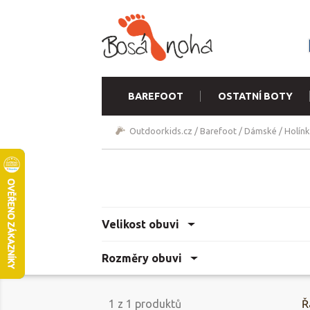
BAREFOOT
OSTATNÍ BOTY
Outdoorkids.cz
/
Barefoot
/
Dámské
/
Holínk
Velikost obuvi
Rozměry obuvi
1
z
1
produktů
Ř