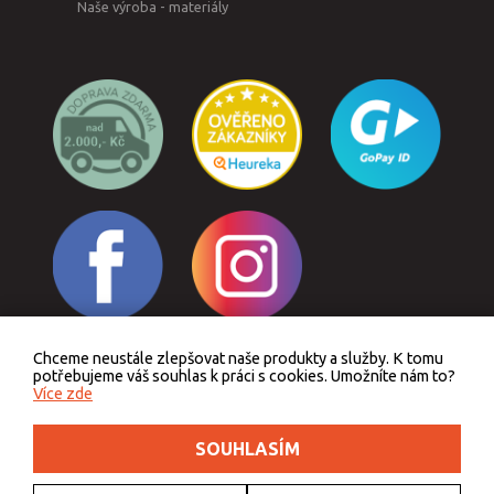
Naše výroba - materiály
Chceme neustále zlepšovat naše produkty a služby. K tomu
Odstoupit od smlouvy
potřebujeme váš souhlas k práci s cookies. Umožníte nám to?
Více zde
SOUHLASÍM
Podle zákona o evidenci tržeb je prodávající povinen vystavit kupujícímu účtenku.
Zároveň je povinen zaevidovat přijatou tržbu u správce daně online, v případě
technického výpadku pak nejpozději do 48 hodin.