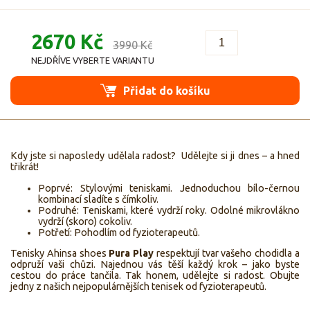
2670 Kč
3990 Kč
NEJDŘÍVE VYBERTE VARIANTU
Přidat do košíku
Kdy jste si naposledy udělala radost? Udělejte si ji dnes – a hned
třikrát!
Poprvé: Stylovými teniskami. Jednoduchou bílo-černou
kombinací sladíte s čímkoliv.
Podruhé: Teniskami, které vydrží roky. Odolné mikrovlákno
vydrží (skoro) cokoliv.
Potřetí: Pohodlím od fyzioterapeutů.
Tenisky Ahinsa shoes
Pura Play
respektují tvar vašeho chodidla a
odpruží vaši chůzi. Najednou vás těší každý krok – jako byste
cestou do práce tančila. Tak honem, udělejte si radost. Obujte
jedny z našich nejpopulárnějších tenisek od fyzioterapeutů.