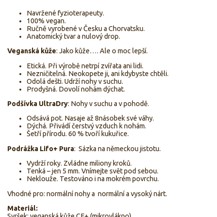
Navržené fyzioterapeuty.
100% vegan.
Ručně vyrobené v Česku a Chorvatsku.
Anatomický tvar a nulový drop.
Veganská kůže
: Jako kůže…. Ale o moc lepší.
Etická. Při výrobě netrpí zvířata ani lidi.
Nezničitelná. Neokopete ji, ani kdybyste chtěli.
Odolá dešti. Udrží nohy v suchu.
Prodyšná. Dovolí nohám dýchat.
Podšívka UltraDry
: Nohy v suchu a v pohodě.
Odsává pot. Nasaje až 8násobek své váhy.
Dýchá. Přivádí čerstvý vzduch k nohám.
Šetří přírodu. 60 % tvoří kukuřice.
Podrážka Lifo+ Pura
: Sázka na německou jistotu.
Vydrží roky. Zvládne miliony kroků.
Tenká – jen 5 mm. Vnímejte svět pod sebou.
Neklouže. Testováno i na mokrém povrchu.
Vhodné pro: normální nohy a normální a vysoký nárt.
Materiál:
Svršek: veganská kůže CF+ (mikrovlákno)