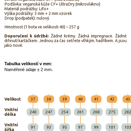
Podšívka: veganská kůže CF+ UltraDry (mikrovlákno)
Materiál podrážky: Lifo+
Výška podrážky: 3 mm + 2 mm vzorek
Drop (podpatek): nulový
Hmotnost (1 bota ve velikosti 40) – 257 g
Doporučení k údržbě:
Žádné krémy. Žádná impregnace. Žádné
drhnutí kartáčkem. Jednou za čas setřete vlhkým. hadříkem. A jsou
jako nové.
Tabulka velikostí v mm:
Naměřené údaje ± 2 mm.
Velikost
37
38
39
40
41
42
43
Vnitřní
240
247
254
261
268
275
28
délka
Vnitřní
91
93
95
97
99
101
10
šířka