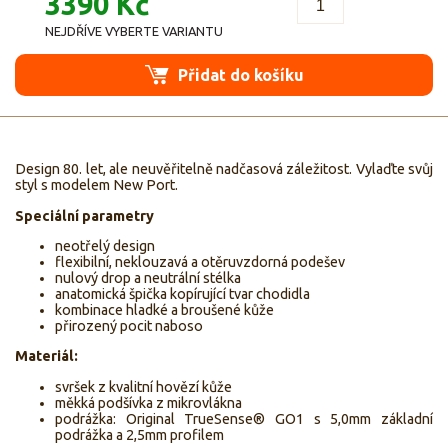
3390 Kč
NEJDŘÍVE VYBERTE VARIANTU
Přidat do košíku
Design 80. let, ale neuvěřitelně nadčasová záležitost. Vylaďte svůj
styl s modelem New Port.
Speciální parametry
neotřelý design
flexibilní, neklouzavá a otěruvzdorná podešev
nulový drop a neutrální stélka
anatomická špička kopírující tvar chodidla
kombinace hladké a broušené kůže
přirozený pocit naboso
Materiál:
svršek z kvalitní hovězí kůže
měkká podšívka z mikrovlákna
podrážka: Original TrueSense® GO1 s 5,0mm základní
podrážka a 2,5mm profilem