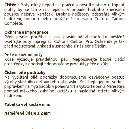
Čištění:
Boty nikdy neperte v pračce a nesušte přímo u topení,
mohly by se tím zničit lepidla. V případě hrubšího znečištění
použijte nejprve kartáček. Drobné nečistoty odstraňte vlhkým
hadříkem, houbou nebo použijte čisticí sadu Collonil Carbon
Complete.
Ochrana a impregnace
Před prvním použitím a pak pravidelně alespoň 1x měsíčně
ošetřujte boty impregnací Collonil Carbon Pro. Ochráníte je tak
před nečistotami, vlhkostí a usnadníte si následné čištění.
Péče o kožené boty
Kůže vyžaduje pravidelnou péči. Nepoužívejte běžné čistící
prostředky a dodržujte doporučené produkty péče o kůži.
Čištění bílé podrážky
Na vyčištění bílé podrážky doporučujeme osvědčený postup
výroby vlastního netoxického přípravku. Smíchejte jedlou sodu s
přípravkem na mytí nádobí v poměru 1:1 a vytvořte pěnu. Naneste ji
pomocí měkkého zubního kartáčku a následně otřete vlhkým
hadříkem.
Tabulka velikostí v mm:
Naměřené údaje ± 2 mm