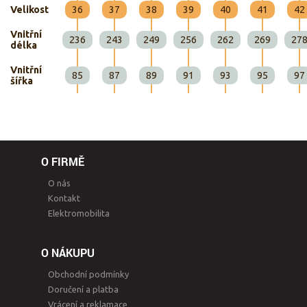
Velikost
36
37
38
39
40
41
42
Vnitřní
236
243
249
256
262
269
27
délka
Vnitřní
85
87
89
91
93
95
97
šířka
O FIRMĚ
O nás
Kontakt
Elektromobilita
O NÁKUPU
Obchodní podmínky
Doručení a platba
Vrácení a reklamace