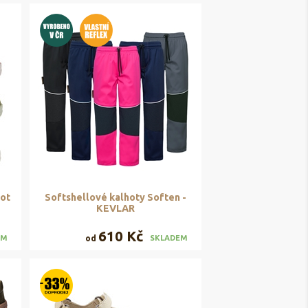
oot
Softshellové kalhoty Soften -
KEVLAR
610 Kč
od
EM
SKLADEM