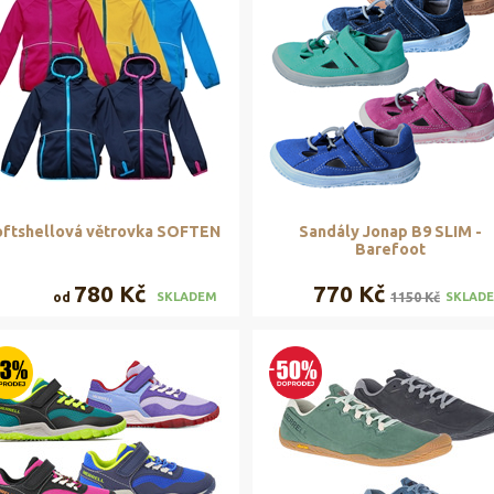
ftshellová větrovka SOFTEN
Sandály Jonap B9 SLIM -
Barefoot
780 Kč
770 Kč
od
1150 Kč
SKLADEM
SKLAD