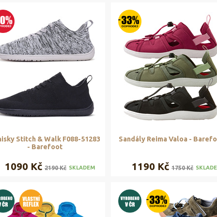
isky Stitch & Walk F088-51283
Sandály Reima Valoa - Baref
- Barefoot
1090 Kč
1190 Kč
2190 Kč
1750 Kč
SKLADEM
SKLAD