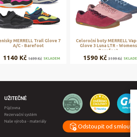
enisky MERRELL Trail Glove 7
Celoroční boty MERRELL Vap
A/C - Barefoot
Glove 3 Luna LTR - Womens
Barefoot
1140 Kč
1590 Kč
1699 Kč
3199 Kč
SKLADEM
SKLAD
UŽITEČNÉ
Půjčovna
Rezervační systém
Naše výroba - materiály
Odstoupit od smlouvy