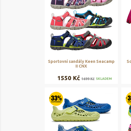
Sportovní sandály Keen Seacamp
So
II CNX
1550 Kč
1699 Kč
SKLADEM