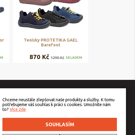
or
Tenisky PROTETIKA GAEL
Barefoot
870 Kč
1290 Kč
EM
SKLADEM
Chceme neustále zlepšovat naše produkty a služby. K tomu
potřebujeme váš souhlas k práci s cookies. Umožníte nám
to?
Více zde
SOUHLASÍM