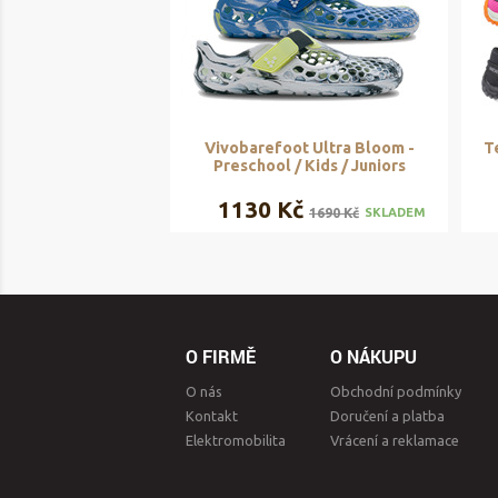
Vivobarefoot Ultra Bloom -
T
Preschool / Kids / Juniors
1130 Kč
1690 Kč
SKLADEM
O FIRMĚ
O NÁKUPU
O nás
Obchodní podmínky
Kontakt
Doručení a platba
Elektromobilita
Vrácení a reklamace