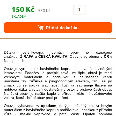
150 Kč
550 Kč
SKLADEM
Přidat do košíku
Dětská certifikovaná, domácí obuv je označená
značkou
ŽIRAFA
a
ČESKÁ KVALITA
. Obuv je vyrobena v
ČR
v
Napajedlech.
Obuv je vyrobena z bavlněného kepru, olemovaná bavlněnými
lemovkami. Podešev je protiskluzová. Ve špici obuvi je mezi
vrchovým materiálem a podšívkou z bavlněného kepru
umístěná tzv.
tužinka s
pingpongovým efektem, tzn., že po
zmáčknutí se špička vrací zpět. Tužinka zabraňuje tlačení na
nehtová lůžka a vytváří dostatečný prostor v prstové části obuvi.
Na špici obuvi je našita kaple z přírodní kůže - hovězinového
veluru, která chrání obuv proti prodření.
Obuv je vybavena tzv.
opatkem
, který je umístěný mezi vrchovým
materiálem z bavlněného kepru a podšívkovou patičkou z přírodní
kůže - měkké vepřovice v patní části. Opatek pomáhá