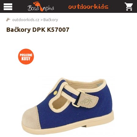
outdoorkids.cz
>
Bačkory
Bačkory DPK K57007