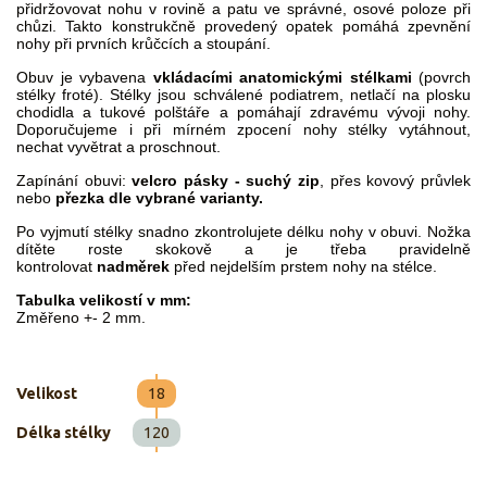
přidržovovat nohu v rovině a patu ve správné, osové poloze při
chůzi. Takto konstrukčně provedený opatek pomáhá zpevnění
nohy při prvních krůčcích a stoupání.
Obuv je vybavena
vkládacími anatomickými stélkami
(povrch
stélky froté). Stélky jsou schválené podiatrem, netlačí na plosku
chodidla a tukové polštáře a pomáhají zdravému vývoji nohy.
Doporučujeme i při mírném zpocení nohy stélky vytáhnout,
nechat vyvětrat a proschnout.
Zapínání obuvi:
velcro pásky - suchý zip
, přes kovový průvlek
nebo
přezka dle vybrané varianty.
Po vyjmutí stélky snadno zkontrolujete délku nohy v obuvi. Nožka
dítěte roste skokově a je třeba pravidelně
kontrolovat
nadměrek
před nejdelším prstem nohy na stélce.
Tabulka velikostí v mm:
Změřeno +- 2 mm.
Velikost
18
Délka stélky
120