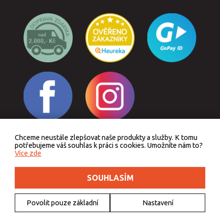
Chceme neustále zlepšovat naše produkty a služby. K tomu
Odstoupit od smlouvy
potřebujeme váš souhlas k práci s cookies. Umožníte nám to?
Více zde
SOUHLASÍM
Podle zákona o evidenci tržeb je prodávající povinen vystavit kupujícímu účtenku.
Zároveň je povinen zaevidovat přijatou tržbu u správce daně online, v případě
technického výpadku pak nejpozději do 48 hodin.
Povolit pouze základní
Nastavení
© 2011 - 2026 Outdoorkids.cz, webdesign
DriveNet s.r.o.
, icons
Freepik