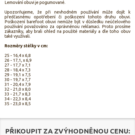
Lemování obuvi je pogumované.
Upozorňujeme, že při nevhodném používání může dojít k
předčasnému opotřebení či poškození tohoto druhu obuvi.
Poškození barefoot obuvi nemůže být v důsledku neúčelového
používání považováno za oprávněnou reklamaci. Proto prosíme
zákazníky, aby brali ohled na použité materiály a dle toho obuv
také využívali.
Rozměry stélky v cm:
25 - 16,4 x 6,8
26 - 17,1, x 6,9
27 - 17,7 x 7,1
28 - 18,4 x 7,3
29 - 19,1 x 7,5
30 - 19,7 x 7,7
31 - 20,4 x 7,9
32 - 21,0 x 8,0
33 - 21,7 x 8,3
34 - 22,3 x 8,4
35 - 23,0 x 8,5
PŘIKOUPIT ZA ZVÝHODNĚNOU CENU: