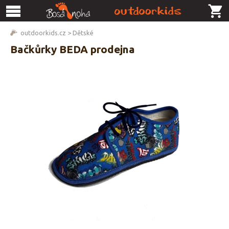
outdoorkids.cz
>
Dětské
Bačkůrky BEDA prodejna