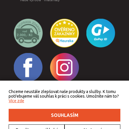
Chceme neustále zlepšovat naše produkty a služby. K tomu
Odstoupit od smlouvy
potřebujeme váš souhlas k práci s cookies. Umožníte nám to?
Více zde
SOUHLASÍM
Podle zákona o evidenci tržeb je prodávající povinen vystavit kupujícímu účtenku.
Zároveň je povinen zaevidovat přijatou tržbu u správce daně online, v případě
technického výpadku pak nejpozději do 48 hodin.