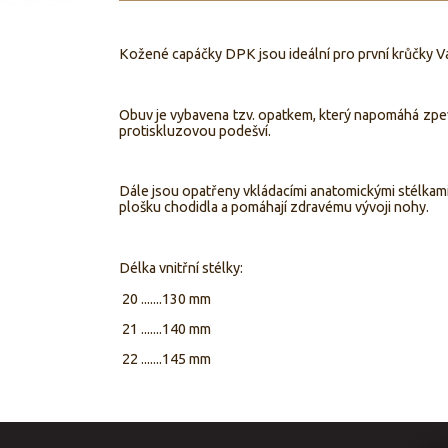
Kožené capáčky DPK jsou ideální pro první krůčky V
Obuv je vybavena tzv. opatkem, který napomáhá zpev
protiskluzovou podešví.
Dále jsou opatřeny vkládacími anatomickými stélkami,
plošku chodidla a pomáhají zdravému vývoji nohy.
Délka vnitřní stélky:
20 .......130 mm
21 .......140 mm
22 .......145 mm