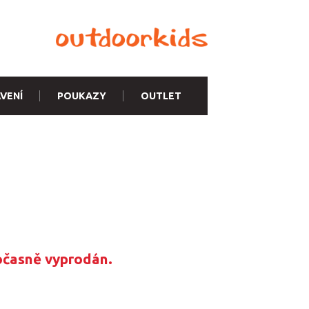
VENÍ
POUKAZY
OUTLET
očasně vyprodán.