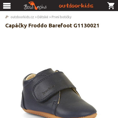
outdoorkids.cz
>
Dětské
>
První botičky
Capáčky Froddo Barefoot G1130021