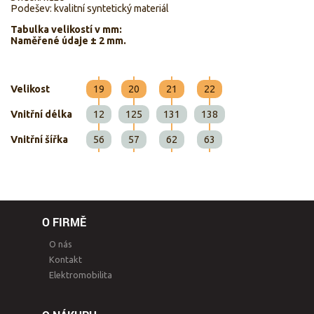
Podešev: kvalitní syntetický materiál
Tabulka velikostí v mm:
Naměřené údaje ± 2 mm.
Velikost
19
20
21
22
Vnitřní délka
12
125
131
138
Vnitřní šířka
56
57
62
63
O FIRMĚ
O nás
Kontakt
Elektromobilita