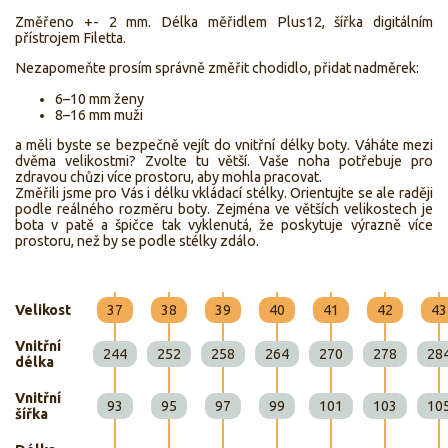
Změřeno +- 2 mm. Délka měřidlem Plus12, šířka digitálním
přístrojem Filetta.
Nezapomeňte prosím správně změřit chodidlo, přidat nadměrek:
6–10 mm ženy
8–16 mm muži
a měli byste se bezpečně vejít do vnitřní délky boty. Váháte mezi
dvěma velikostmi? Zvolte tu větší. Vaše noha potřebuje pro
zdravou chůzi více prostoru, aby mohla pracovat.
Změřili jsme pro Vás i délku vkládací stélky. Orientujte se ale raději
podle reálného rozměru boty. Zejména ve větších velikostech je
bota v patě a špičce tak vyklenutá, že poskytuje výrazně více
prostoru, než by se podle stélky zdálo.
Velikost
37
38
39
40
41
42
43
Vnitřní
244
252
258
264
270
278
28
délka
Vnitřní
93
95
97
99
101
103
10
šířka