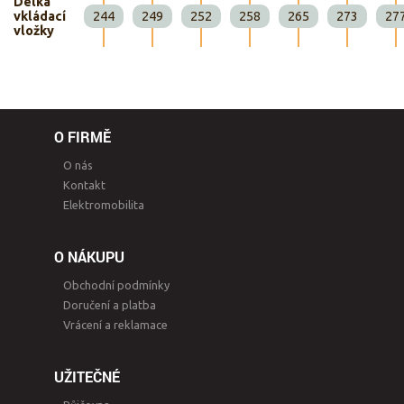
Délka
vkládací
244
249
252
258
265
273
27
vložky
O FIRMĚ
O nás
Kontakt
Elektromobilita
O NÁKUPU
Obchodní podmínky
Doručení a platba
Vrácení a reklamace
UŽITEČNÉ