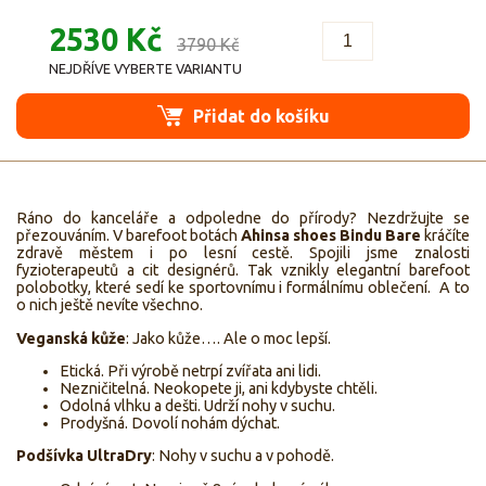
2530 Kč
3790 Kč
NEJDŘÍVE VYBERTE VARIANTU
Přidat do košíku
Ráno do kanceláře a odpoledne do přírody? Nezdržujte se
přezouváním. V barefoot botách
Ahinsa shoes Bindu
Bare
kráčíte
zdravě městem i po lesní cestě. Spojili jsme znalosti
fyzioterapeutů a cit designérů. Tak vznikly elegantní barefoot
polobotky, které sedí ke sportovnímu i formálnímu oblečení. A to
o nich ještě nevíte všechno.
Veganská kůže
: Jako kůže…. Ale o moc lepší.
Etická. Při výrobě netrpí zvířata ani lidi.
Nezničitelná. Neokopete ji, ani kdybyste chtěli.
Odolná vlhku a dešti. Udrží nohy v suchu.
Prodyšná. Dovolí nohám dýchat.
Podšívka UltraDry
: Nohy v suchu a v pohodě.