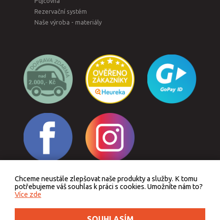
Půjčovna
Rezervační systém
Naše výroba - materiály
Chceme neustále zlepšovat naše produkty a služby. K tomu
Odstoupit od smlouvy
potřebujeme váš souhlas k práci s cookies. Umožníte nám to?
Více zde
SOUHLASÍM
Podle zákona o evidenci tržeb je prodávající povinen vystavit kupujícímu účtenku.