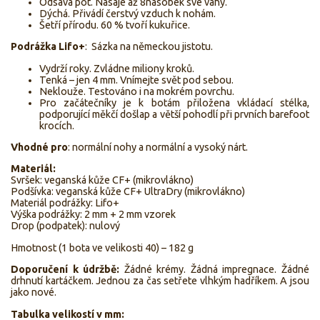
Odsává pot. Nasaje až 8násobek své váhy.
Dýchá. Přivádí čerstvý vzduch k nohám.
Šetří přírodu. 60 % tvoří kukuřice.
Podrážka Lifo+
: Sázka na německou jistotu.
Vydrží roky. Zvládne miliony kroků.
Tenká – jen 4 mm. Vnímejte svět pod sebou.
Neklouže. Testováno i na mokrém povrchu.
Pro začátečníky je k botám přiložena vkládací stélka,
podporující měkčí došlap a větší pohodlí při prvních barefoot
krocích.
Vhodné pro
: normální nohy a normální a vysoký nárt.
Materiál:
Svršek: veganská kůže CF+ (mikrovlákno)
Podšívka: veganská kůže CF+ UltraDry (mikrovlákno)
Materiál podrážky: Lifo+
Výška podrážky: 2 mm + 2 mm vzorek
Drop (podpatek): nulový
Hmotnost (1 bota ve velikosti 40) – 182 g
Doporučení k údržbě:
Žádné krémy. Žádná impregnace. Žádné
drhnutí kartáčkem. Jednou za čas setřete vlhkým hadříkem. A jsou
jako nové.
Tabulka velikostí v mm: