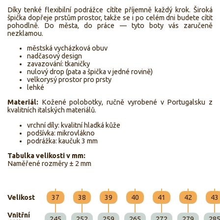
Díky tenké flexibilní podrážce cítíte příjemně každý krok. Široká
špička dopřeje prstům prostor, takže se i po celém dni budete cítit
pohodlně. Do města, do práce — tyto boty vás zaručeně
nezklamou.
městská vycházková obuv
nadčasový design
zavazování: tkaničky
nulový drop (pata a špička v jedné rovině)
velkorysý prostor pro prsty
lehké
Materiál:
Kožené polobotky, ručně vyrobené v Portugalsku z
kvalitních italských materiálů.
vrchní díly: kvalitní hladká kůže
podšívka: mikrovlákno
podrážka: kaučuk 3 mm
Tabulka velikosti v mm:
Naměřené rozměry ± 2 mm
Velikost
37
38
39
40
41
42
43
Vnitřní
245
252
259
265
272
279
28