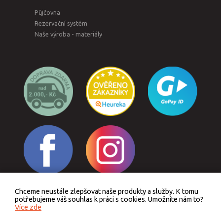
Půjčovna
Rezervační systém
Naše výroba - materiály
Chceme neustále zlepšovat naše produkty a služby. K tomu
Odstoupit od smlouvy
potřebujeme váš souhlas k práci s cookies. Umožníte nám to?
Více zde