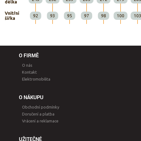
délka
Vnitřní
92
93
95
97
98
100
10
šířka
O FIRMĚ
O nás
Kontakt
Elektromobilita
O NÁKUPU
Obchodní podmínky
Doručení a platba
Vrácení a reklamace
UŽITEČNÉ