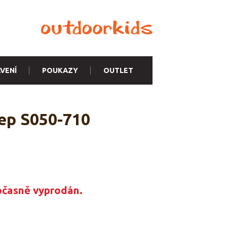
VENÍ
POUKAZY
OUTLET
tep S050-710
očasně vyprodán.