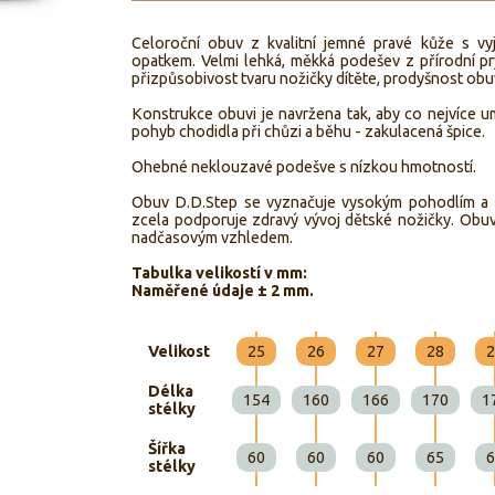
Celoroční obuv z kvalitní jemné pravé kůže s vy
opatkem. Velmi lehká, měkká podešev z přírodní pryž
přizpůsobivost tvaru nožičky dítěte, prodyšnost obuv
Konstrukce obuvi je navržena tak, aby co nejvíce 
pohyb chodidla při chůzi a běhu - zakulacená špice.
Ohebné neklouzavé podešve s nízkou hmotností.
Obuv D.D.Step se vyznačuje vysokým pohodlím a ko
zcela podporuje zdravý vývoj dětské nožičky. Obuv
nadčasovým vzhledem.
Tabulka velikostí v mm:
Naměřené údaje ± 2 mm.
Velikost
25
26
27
28
2
Délka
154
160
166
170
1
stélky
Šířka
60
60
60
65
6
stélky