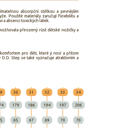
jímatelnou absorpční stélkou a pevnějším
e. Použité materiály zaručují flexibilitu a
i a absenci toxických látek.
umožňovala přirozený růst dětské nožičky a
mfortem pro děti, které ji nosí a přitom
 D.D. Step se také vyznačuje atraktivním a
9
30
31
32
33
34
35
36
74
179
186
194
197
206
214
220
5
65
67
69
70
70
73
75