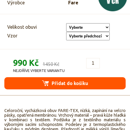
Výrobce
Fare
Velikost obuvi
Vzor
990 Kč
1450 Kč
NEJDŘÍVE VYBERTE VARIANTU
Přidat do košíku
Celoroční, vycházková obuv FARE-TEX, nízká, zapínání na velcro
pásky, opatřená membránou. Vrchový materiál – pravá kůže hladká
v kombinaci s textilem. Podšívka je z textilního materiálu s
výbornými sacími schopnostmi. Podešev je z termoplastického
kaučuku s módním dezénem. Předností je měkká výplň límečku,