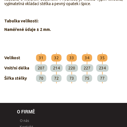
vyjímatelná vkládací stélka a pevný opatek i špice.
Tabulka velikostí:
Naměřené údaje ± 2 mm.
Velikost
31
32
33
34
35
Vnitřní délka
207
214
220
227
234
Šířka stélky
70
72
73
75
77
O FIRMĚ
O nás
Kontakt