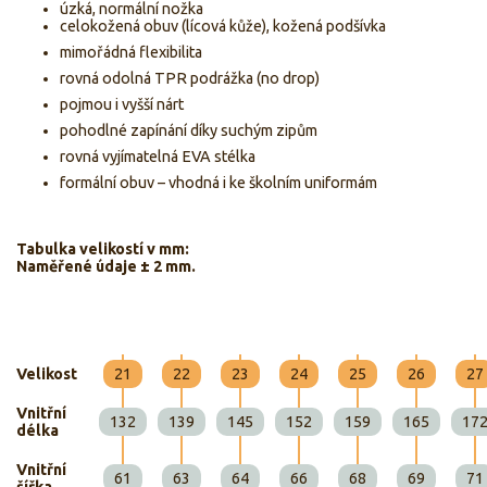
úzká, normální nožka
celokožená obuv (lícová kůže), kožená podšívka
mimořádná flexibilita
rovná odolná TPR podrážka (no drop)
pojmou i vyšší nárt
pohodlné zapínání díky suchým zipům
rovná vyjímatelná EVA stélka
formální obuv – vhodná i ke školním uniformám
Tabulka velikostí v mm:
Naměřené údaje ± 2 mm.
Velikost
21
22
23
24
25
26
27
Vnitřní
132
139
145
152
159
165
17
délka
Vnitřní
61
63
64
66
68
69
71