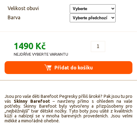
Velikost obuvi
Barva
1490 Kč
NEJDŘÍVE VYBERTE VARIANTU
Přidat do košíku
Jsou pro vaše děti Barefoot Pegresky příliš široké? Pak jsou tu pro
vás
Skinny Barefoot
– navrženy přímo s ohledem na vaše
potřeby. Skinny Barefoot byly vytvořeny a přizpůsobeny pro
„nejběžnější“ tvar dětské nožky. Tyto boty jsou ušité z kvalitních
kůží a nabízejí se v mnoha barevných provedeních. Jsou velmi
měkké a mimořádně ohebné.