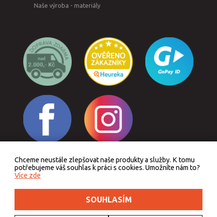
Naše výroba - materiály
Chceme neustále zlepšovat naše produkty a služby. K tomu
Odstoupit od smlouvy
potřebujeme váš souhlas k práci s cookies. Umožníte nám to?
Více zde
SOUHLASÍM
Podle zákona o evidenci tržeb je prodávající povinen vystavit kupujícímu účtenku.
Zároveň je povinen zaevidovat přijatou tržbu u správce daně online, v případě
technického výpadku pak nejpozději do 48 hodin.