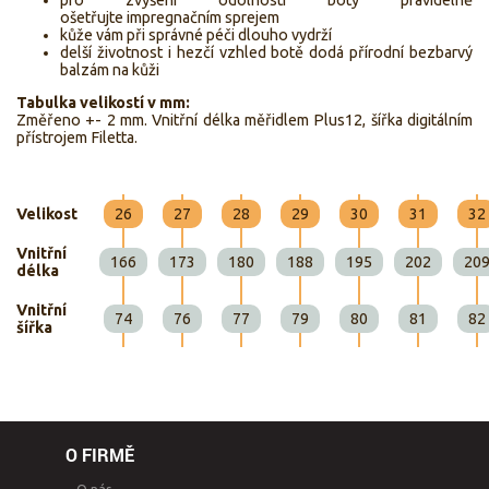
pro zvýšení odolnosti boty pravidelně
ošetřujte impregnačním sprejem
kůže vám při správné péči dlouho vydrží
delší životnost i hezčí vzhled botě dodá přírodní bezbarvý
balzám na kůži
Tabulka velikostí v mm:
Změřeno +- 2 mm. Vnitřní délka měřidlem Plus12, šířka digitálním
přístrojem Filetta.
Velikost
26
27
28
29
30
31
32
Vnitřní
166
173
180
188
195
202
20
délka
Vnitřní
74
76
77
79
80
81
82
šířka
O FIRMĚ