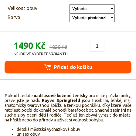
Velikost obuvi
Barva
1490 Kč
1820 Kč
NEJDŘÍVE VYBERTE VARIANTU
Přidat do košíku
Pokud hledáte
nadčasové kožené tenisky
pro malé průzkumníky,
právě jste je našli.
Rayve
Springfield
jsou flexibilní, lehké, mají
anatomicky tvarovanou špičku a tenkou podrážku, díky které Vaše
ratolesti pocítí dokonalé pohodlí barefoot bot. Snadné zapínání na
suché zipy ocení děti i rodiče. Teď už jen zbývá vyrazit do města,
na hřiště nebo do přírody a užívat si volnost pohybu.
dětská městská vycházková obuv
unisex obuv