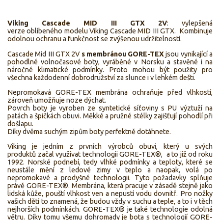
Viking Cascade MID III GTX
2V
: vylepšená
verze oblíbeného modelu Viking Cascade MID III GTX. Kombinuje
odolnou ochranu a funkčnost se zvýšenou udržitelností.
Cascade Mid III GTX 2V
s membránou GORE-TEX
jsou vynikající a
pohodlné volnočasové boty, vyráběné v Norsku a stavěné i na
náročné klimatické podmínky. Proto mohou být použity pro
všechna každodenní dobrodružství za slunce i v lehkém dešti.
Nepromokavá GORE-TEX membrána ochraňuje před vlhkostí,
zároveň umožňuje noze dýchat.
Povrch boty je vyroben ze syntetické síťoviny s PU výztuží na
patách a špičkách obuvi. Měkké a pružné stélky zajišťují pohodlí při
došlapu.
Díky dvěma suchým zipům boty perfektně dotáhnete.
Viking je jedním z prvních výrobců obuvi, který u svých
produktů začal využívat technologii GORE-TEX®, a to již od roku
1992. Norské podnebí, tedy vlhké podmínky a teploty, které se
neustále mění z ledové zimy v teplo a naopak, volá po
nepromokavé a prodyšné technologii. Tyto požadavky splňuje
právě GORE-TEX®. Membrána, která pracuje v zásadě stejně jako
lidská kůže, pouští vlhkost ven a nepustí vodu dovnitř. Pro nožky
vašich dětí to znamená, že budou vždy v suchu a teple, a to i v těch
nejhorších podmínkách. GORE-TEX® je také technologie odolná
větru. Díky tomu všemu dohromady je bota s technologií GORE-