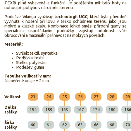
TEX® plně vybavená a funkční. Je potěšením mít tyto boty na
nohou při pohybu v náročném terénu.
Podešve Vikingu využívají
technologii UGC
, která byla původně
vyvinuta k nošení při lovu v těžko schůdném terénu, jako jsou
mokré a kluzké skály. Kombinace lehké směsi přírodní gumy se
speciálním uspořádaním podrážky zajišťují odolnost vůči
obrušování a maximální přilnavost na mokrých površích.
Materiál:
Svršek: textil, syntetika
Podšívka: textil
Stélka: polyester
Podešev: guma
Tabulka velikostí v mm:
Naměřené údaje ± 2 mm.
Velikost
23
24
25
26
27
28
29
Délka
154
159
163
167
174
180
18
stélky
Šířka
60
61
62
63
66
68
70
stélky