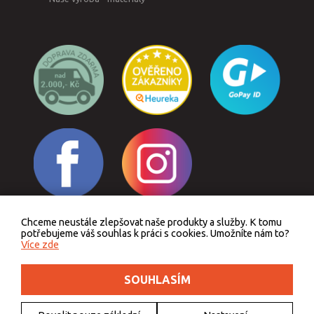
Chceme neustále zlepšovat naše produkty a služby. K tomu
Odstoupit od smlouvy
potřebujeme váš souhlas k práci s cookies. Umožníte nám to?
Více zde
SOUHLASÍM
Podle zákona o evidenci tržeb je prodávající povinen vystavit kupujícímu účtenku.
Zároveň je povinen zaevidovat přijatou tržbu u správce daně online, v případě
technického výpadku pak nejpozději do 48 hodin.