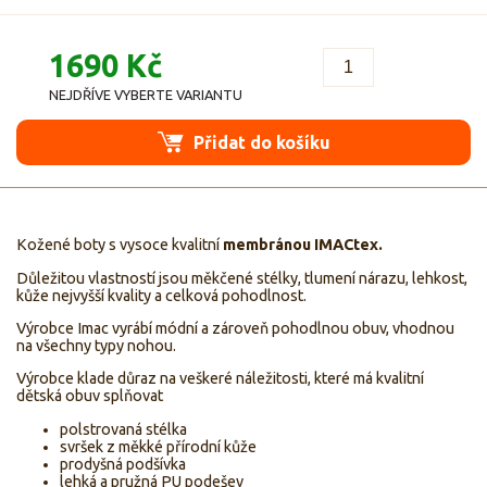
1690 Kč
NEJDŘÍVE VYBERTE VARIANTU
Přidat do košíku
Kožené boty s vysoce kvalitní
membránou IMACtex.
Důležitou vlastností jsou měkčené stélky, tlumení nárazu, lehkost,
kůže nejvyšší kvality a celková pohodlnost.
Výrobce Imac vyrábí módní a zároveň pohodlnou obuv, vhodnou
na všechny typy nohou.
Výrobce klade důraz na veškeré náležitosti, které má kvalitní
dětská obuv splňovat
polstrovaná stélka
svršek z měkké přírodní kůže
prodyšná podšívka
lehká a pružná PU podešev