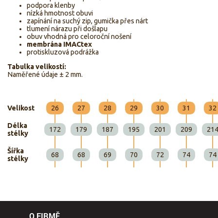
podpora klenby
nízká hmotnost obuvi
zapínání na suchý zip, gumička přes nárt
tlumení nárazu při došlapu
obuv vhodná pro celoroční nošení
membrána IMACtex
protiskluzová podrážka
Tabulka velikostí:
Naměřené údaje ± 2 mm.
Velikost
26
27
28
29
30
31
32
Délka
172
179
187
195
201
209
21
stélky
Šířka
68
68
69
70
72
74
74
stélky
O FIRMĚ