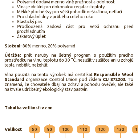
Polyamid dodává merino vlně pružnost a odolnost
Vlna je ideální pro dokonalou regulaci teploty
Měkké ploché švy pro větší pohodlí: neškrábou, netlačí
Pro chladné dny v průběhu celého roku
Elastický pas
Prodloužená zádová část pro větší ochranu před
prochladnutím
Žakárový úplet
Složení:
80% merino, 20% polyamid
Údržba:
prát naruby na šetrný program s použitím pracího
prostředku na vlnu, teplotu do 30 °C, nesušit v sušičce ani u zdrojů
tepla, nebělit, nežehlit.
Vlna použitá na tento výrobek má certifikát
Responsible Wool
Standard
organizace Control Union pod číslem
CU 872203
. To
znamená, že chovatelé dbají na zdraví a pohodu oveček, ale také
na trvale udržitelný ekologický stav pastvin.
Tabulka velikostí v cm:
Velikost
80
90
100
110
120
130
1