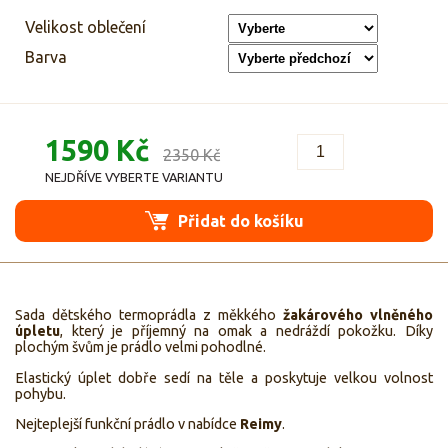
Velikost oblečení
Barva
1590 Kč
2350 Kč
NEJDŘÍVE VYBERTE VARIANTU
Přidat do košíku
Sada dětského termoprádla z měkkého
žakárového vlněného
úpletu
, který je příjemný na omak a nedráždí pokožku. Díky
plochým švům je prádlo velmi pohodlné.
Elastický úplet dobře sedí na těle a poskytuje velkou volnost
pohybu.
Nejteplejší funkční prádlo v nabídce
Reimy
.