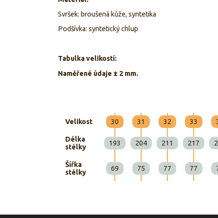
Svršek: broušená kůže, syntetika
Podšívka: syntetický chlup
Tabulka velikostí:
Naměřené údaje ± 2 mm.
Velikost
30
31
32
33
Délka
193
204
211
217
2
stélky
Šířka
69
75
77
77
stélky