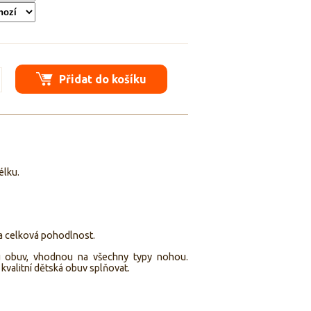
Přidat do košíku
élku.
y a celková pohodlnost.
u obuv, vhodnou na všechny typy nohou.
 kvalitní dětská obuv splňovat.