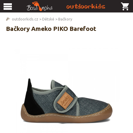
outdoorkids.cz
>
Dětské
>
Bačkory
Bačkory Ameko PIKO Barefoot