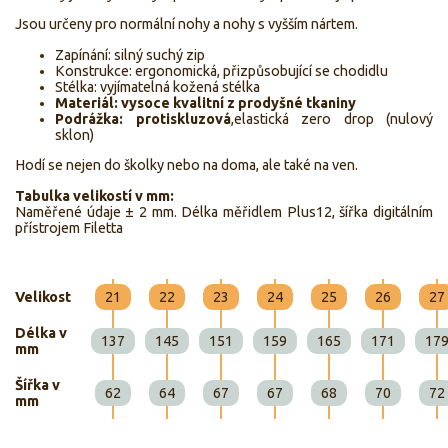
Jsou určeny pro normální nohy a nohy s vyšším nártem.
Zapínání: silný suchý zip
Konstrukce: ergonomická, přizpůsobující se chodidlu
Stélka: vyjímatelná kožená stélka
Materiál: vysoce kvalitní z prodyšné tkaniny
Podrážka: protiskluzová
,elastická zero drop (nulový
sklon)
Hodí se nejen do školky nebo na doma, ale také na ven.
Tabulka velikostí v mm:
Naměřené údaje ± 2 mm. Délka měřidlem Plus12, šířka digitálním
přístrojem Filetta
Velikost
21
22
23
24
25
26
27
Délka v
137
145
151
159
165
171
17
mm
Šířka v
62
64
67
67
68
70
72
mm