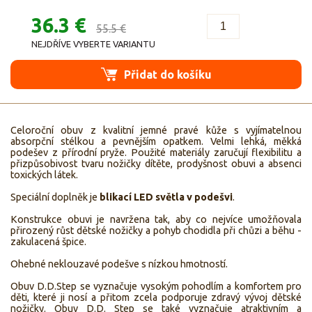
36.3 €
55.5 €
NEJDŘÍVE VYBERTE VARIANTU
Přidat do košíku
Celoroční obuv z kvalitní jemné pravé kůže s vyjímatelnou
absorpční stélkou a pevnějším opatkem. Velmi lehká, měkká
podešev z přírodní pryže. Použité materiály zaručují flexibilitu a
přizpůsobivost tvaru nožičky dítěte, prodyšnost obuvi a absenci
toxických látek.
Speciální doplněk je
blikací LED světla v podešvi
.
Konstrukce obuvi je navržena tak, aby co nejvíce umožňovala
přirozený růst dětské nožičky a pohyb chodidla při chůzi a běhu -
zakulacená špice.
Ohebné neklouzavé podešve s nízkou hmotností.
Obuv D.D.Step se vyznačuje vysokým pohodlím a komfortem pro
děti, které ji nosí a přitom zcela podporuje zdravý vývoj dětské
nožičky. Obuv D.D. Step se také vyznačuje atraktivním a