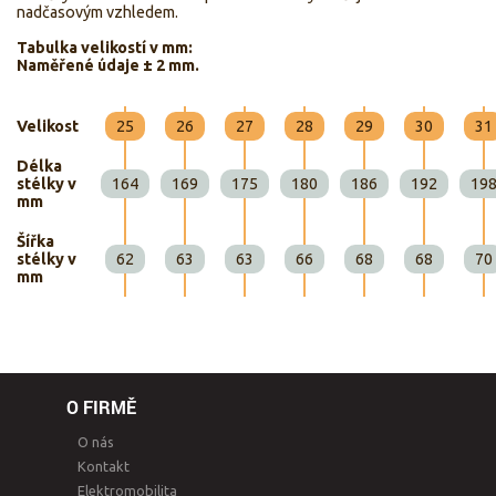
nadčasovým vzhledem.
Tabulka velikostí v mm:
Naměřené údaje ± 2 mm.
Velikost
25
26
27
28
29
30
31
Délka
stélky v
164
169
175
180
186
192
19
mm
Šířka
stélky v
62
63
63
66
68
68
70
mm
O FIRMĚ
O nás
Kontakt
Elektromobilita