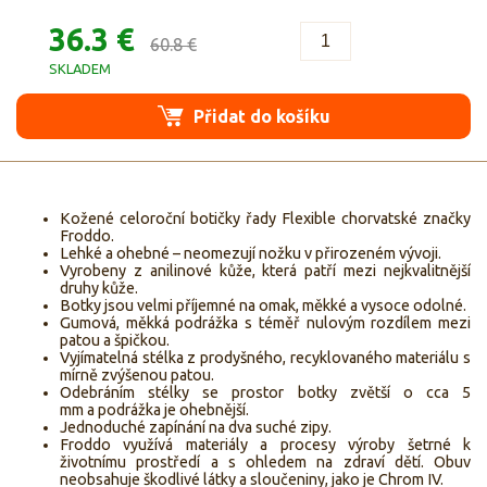
36.3 €
60.8 €
SKLADEM
Přidat do košíku
Kožené celoroční botičky řady Flexible chorvatské značky
Froddo.
Lehké a ohebné – neomezují nožku v přirozeném vývoji.
Vyrobeny z anilinové kůže, která patří mezi nejkvalitnější
druhy kůže.
Botky jsou velmi příjemné na omak, měkké a vysoce odolné.
Gumová, měkká podrážka s téměř nulovým rozdílem mezi
patou a špičkou.
Vyjímatelná stélka z prodyšného, recyklovaného materiálu s
mírně zvýšenou patou.
Odebráním stélky se prostor botky zvětší o cca 5
mm a podrážka je ohebnější.
Jednoduché zapínání na dva suché zipy.
Froddo využívá materiály a procesy výroby šetrné k
životnímu prostředí a s ohledem na zdraví dětí. Obuv
neobsahuje škodlivé látky a sloučeniny, jako je Chrom IV.