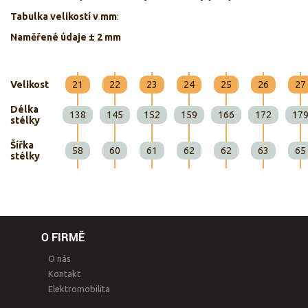
Tabulka velikostí v mm
:
Naměřené údaje ± 2 mm
Velikost
21
22
23
24
25
26
27
Délka
138
145
152
159
166
172
17
stélky
Šířka
58
60
61
62
62
63
65
stélky
O FIRMĚ
O nás
Kontakt
Elektromobilita