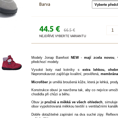
Barva
44.5 €
66.5 €
NEJDŘÍVE VYBERTE VARIANTU
Modely Jonap Barefoot
NEW
-
mají zcela novou
,
předchozí modely.
Vysoké boty nad kotníky s
extra lehkou, oheb
Nepromokavost zajišťuje kvalitní, prověřená,
membrána
Microfiber
je umělá broušená kůže, která je lehká, prod
Konstrukce obuvi je navržena tak, aby co nejvíce umož
chodidla při chůzi a běhu.
Obuv je
pružná a měkká ve všech ohledech
, simuluje
obuv vypolstrovaná měkkou textilií s ventilačními kanál
Dobře dotažitelné zapínání na dva suché zipy. Reflex