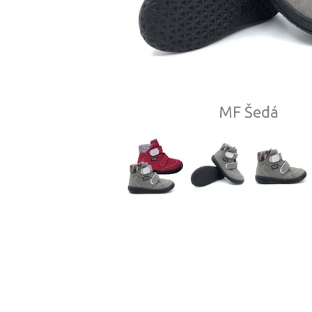
MF Šedá