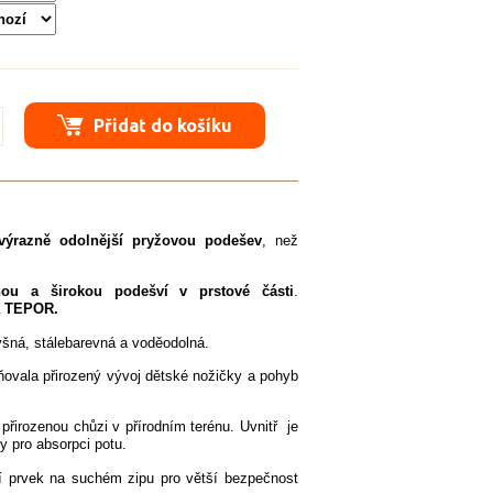
Přidat do košíku
výrazně odolnější pryžovou podešev
, než
nou a širokou podešví v prstové části
.
 TEPOR.
yšná, stálebarevná a voděodolná.
ňovala přirozený vývoj dětské nožičky a pohyb
 přirozenou chůzi v přírodním terénu. Uvnitř je
ky pro absorpci potu.
ní prvek na suchém zipu pro větší bezpečnost