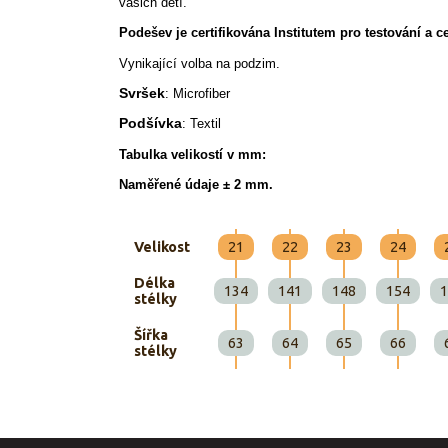
vašich dětí.
Podešev je certifikována Institutem pro testování a cer
Vynikající volba na podzim.
Svršek
: Microfiber
Podšívka
: Textil
Tabulka velikostí v mm:
Naměřené údaje ± 2 mm.
Velikost
21
22
23
24
Délka
134
141
148
154
1
stélky
Šířka
63
64
65
66
stélky