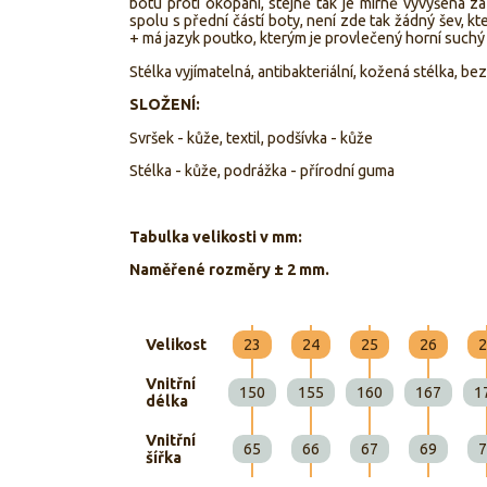
botu proti okopání, stejně tak je mírně vyvýšená z
spolu s přední částí boty, není zde tak žádný šev, kt
+ má jazyk poutko, kterým je provlečený horní suchý 
Stélka vyjímatelná, antibakteriální, kožená stélka, b
SLOŽENÍ:
Svršek - kůže, textil, podšívka - kůže
Stélka - kůže, podrážka - přírodní guma
Tabulka velikosti v mm:
Naměřené rozměry ± 2 mm.
Velikost
23
24
25
26
2
Vnitřní
150
155
160
167
1
délka
Vnitřní
65
66
67
69
7
šířka