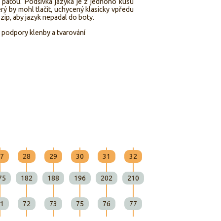
a patou. Podšívka jazyka je z jednoho kusu
erý by mohl tlačit, uchycený klasicky vpředu
zip, aby jazyk nepadal do boty.
ez podpory klenby a tvarování
7
28
29
30
31
32
33
34
35
75
182
188
196
202
210
215
223
229
1
72
73
75
76
77
78
80
81