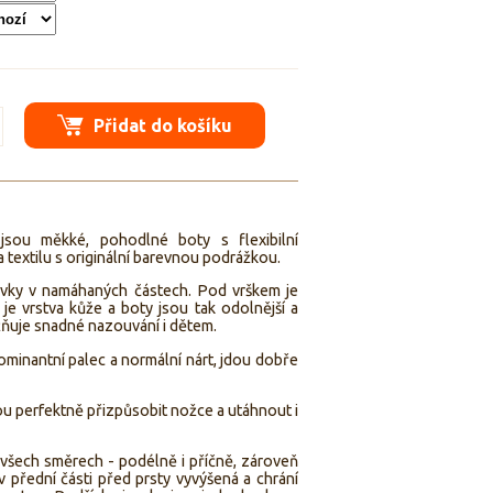
Přidat do košíku
3
jsou měkké, pohodlné boty s flexibilní
textilu s originální barevnou podrážkou.
prvky v namáhaných částech. Pod vrškem je
 je vrstva kůže a boty jsou tak odolnější a
ňuje snadné nazouvání i dětem.
ominantní palec a normální nárt, jdou dobře
dou perfektně přizpůsobit nožce a utáhnout i
všech směrech - podélně i příčně, zároveň
v přední části před prsty vyvýšená a chrání