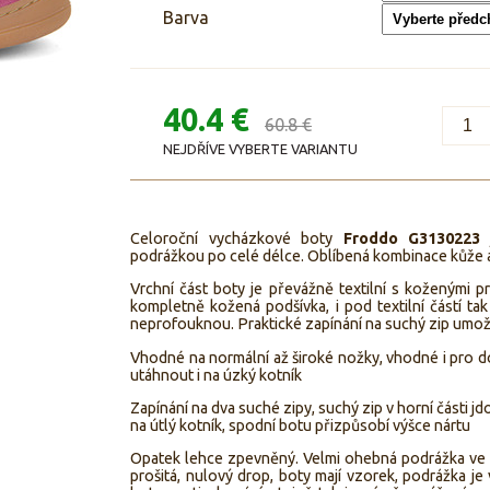
Barva
40.4 €
60.8 €
NEJDŘÍVE VYBERTE VARIANTU
Celoroční vycházkové boty
Froddo G313022
podrážkou po celé délce. Oblíbená kombinace kůže a 
Vrchní část boty je převážně textilní s koženými 
kompletně kožená podšívka, i pod textilní částí tak
neprofouknou. Praktické zapínání na suchý zip umož
Vhodné na normální až široké nožky, vhodné i pro d
utáhnout i na úzký kotník
Zapínání na dva suché zipy, suchý zip v horní části j
na útlý kotník, spodní botu přizpůsobí výšce nártu
Opatek lehce zpevněný. Velmi ohebná podrážka ve 
prošitá, nulový drop, boty mají vzorek, podrážka je 