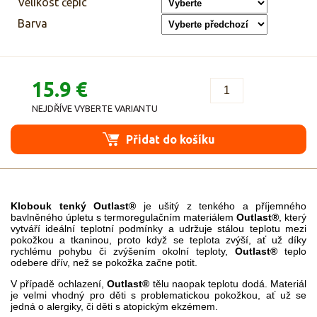
Velikost čepic
Barva
15.9 €
NEJDŘÍVE VYBERTE VARIANTU
Přidat do košíku
Klobouk tenký Outlast®
je ušitý z tenkého a příjemného
bavlněného úpletu s termoregulačním materiálem
Outlast®
, který
vytváří ideální teplotní podmínky a udržuje stálou teplotu mezi
pokožkou a tkaninou, proto když se teplota zvýší, ať už díky
rychlému pohybu či zvýšením okolní teploty,
Outlast®
teplo
odebere dřív, než se pokožka začne potit.
V případě ochlazení,
Outlast®
tělu naopak teplotu dodá. Materiál
je velmi vhodný pro děti s problematickou pokožkou, ať už se
jedná o alergiky, či děti s atopickým ekzémem.