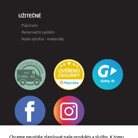
UŽITEČNÉ
Půjčovna
Rezervační systém
Naše výroba - materiály
Chceme neustále zlepšovat naše produkty a služby. K tomu