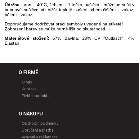
Údržba:
praní - 40°C, žehlení - 1 tečka, sušička - může se sušit v
bubnové sušičce při nižší teplotě sušení, chem.čištění - zákaz,
bělení - zákaz.
Doporučujeme dodržovat prací symboly uvedené na etiketě!
Zobrazení barev se může mírně lišit od skutečnosti.
Materiálové složení:
67% Bavlna, 29% CV "Outlast®", 4%
Elastan
O FIRMĚ
O nás
Kontakt
Elektromobilita
O NÁKUPU
Obchodní podmínky
Doručení a platba
Vrácení a reklamace