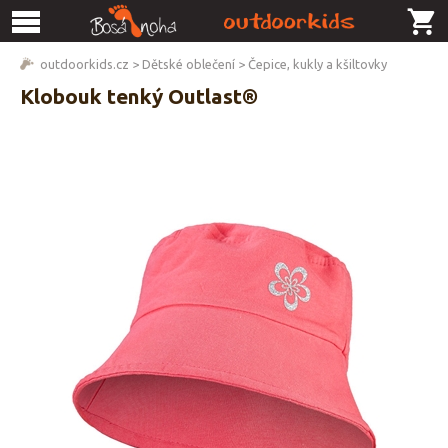
outdoorkids.cz
>
Dětské oblečení
>
Čepice, kukly a kšiltovky
Klobouk tenký Outlast®