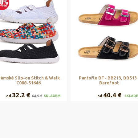
ámské Slip-on Stitch & Walk
Pantofle BF - BB213, BB513 
C088-51646
Barefoot
32.2 €
40.4 €
od
64.9 €
od
SKLADEM
SKLAD