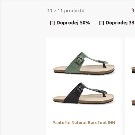
11
z
11
produktů
Ř
Doprodej 50%
Doprodej 3
Pantofle Natural Barefoot INN