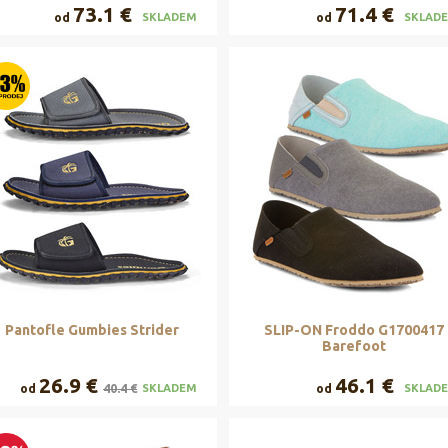
73.1 €
71.4 €
od
od
SKLADEM
SKLAD
Pantofle Gumbies Strider
SLIP-ON Froddo G1700417
Barefoot
26.9 €
46.1 €
od
40.4 €
od
SKLADEM
SKLAD