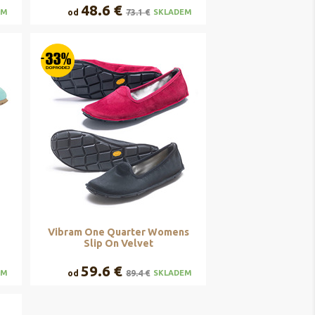
48.6 €
od
73.1 €
EM
SKLADEM
Vibram One Quarter Womens
Slip On Velvet
59.6 €
od
89.4 €
EM
SKLADEM