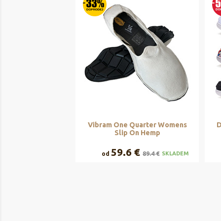
Vibram One Quarter Womens
D
Slip On Hemp
59.6 €
od
89.4 €
SKLADEM