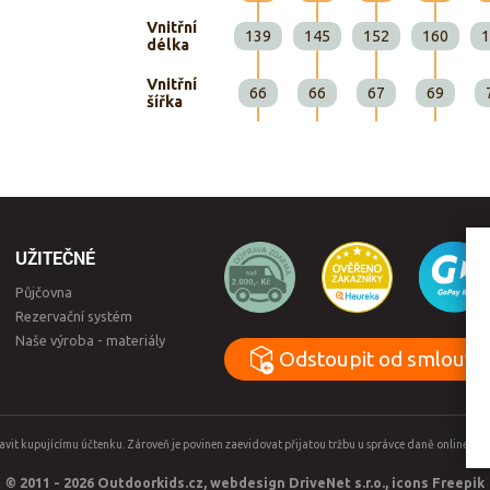
Vnitřní
139
145
152
160
1
délka
Vnitřní
66
66
67
69
šířka
UŽITEČNÉ
Půjčovna
Rezervační systém
Naše výroba - materiály
Odstoupit od smlouvy
tavit kupujícímu účtenku. Zároveň je povinen zaevidovat přijatou tržbu u správce daně online, 
© 2011 - 2026 Outdoorkids.cz, webdesign
DriveNet s.r.o.
, icons
Freepik