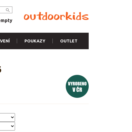
empty
VENÍ
POUKAZY
OUTLET
6