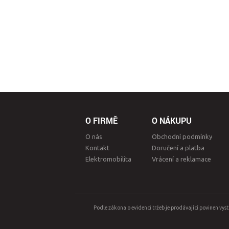
O FIRMĚ
O NÁKUPU
O nás
Obchodní podmínky
Kontakt
Doručení a platba
Elektromobilita
Vrácení a reklamace
Podle zákona o evidenci tržeb je prodávající povinen vys