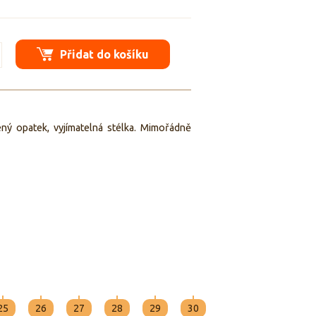
Přidat do košíku
ný opatek, vyjímatelná stélka. Mimořádně
25
26
27
28
29
30