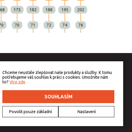
68
175
182
188
195
202
70
70
71
72
74
76
Chceme neustále zlepšovat naše produkty a služby. K tomu
potřebujeme váš souhlas k práci s cookies. Umožníte nám
to?
Více zde
SOUHLASÍM
Povolit pouze základní
Nastavení
v případě technického výpadku pak nejpozději do 48 hodin.