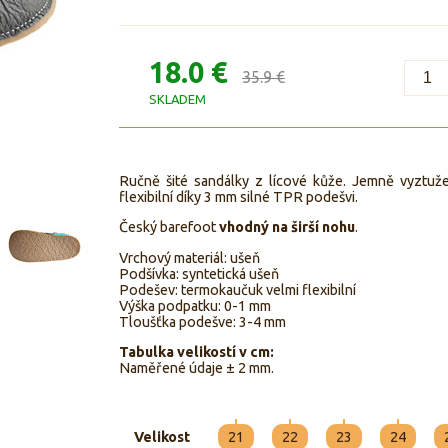
18.0 €
35.9 €
SKLADEM
Ručně šité sandálky z lícové kůže. Jemně vyztuže
flexibilní díky 3 mm silné TPR podešvi.
Český barefoot
vhodný na širší nohu
.
Vrchový materiál: ušeň
Podšívka: syntetická ušeň
Podešev: termokaučuk velmi flexibilní
Výška podpatku: 0-1 mm
Tloušťka podešve: 3-4 mm
Tabulka velikostí v cm:
Naměřené údaje ± 2 mm.
Velikost
21
22
23
24