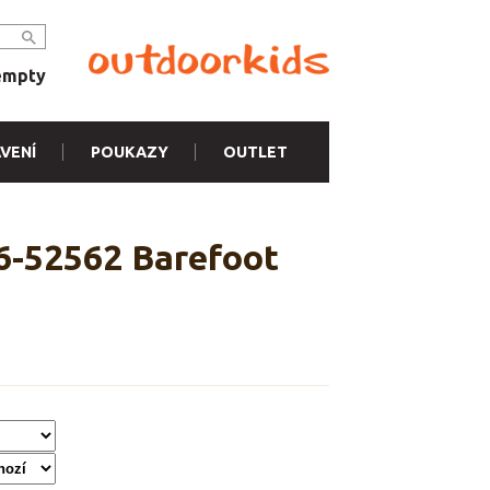
empty
VENÍ
POUKAZY
OUTLET
6-52562 Barefoot