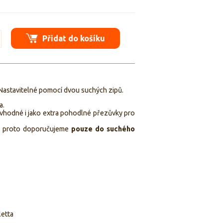
Přidat do košíku
astavitelné pomocí dvou suchých zipů.
a.
 vhodné i jako extra pohodlné přezůvky pro
ty proto doporučujeme
pouze do suchého
letta