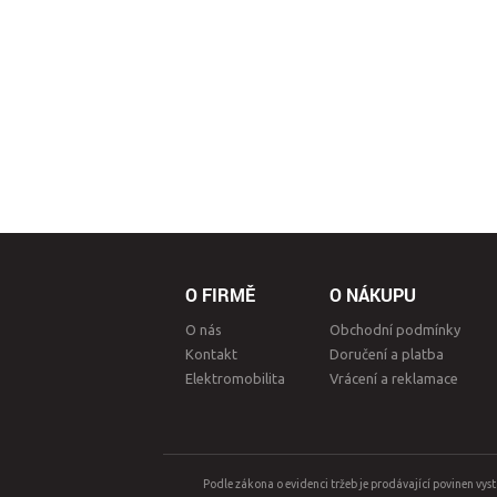
O FIRMĚ
O NÁKUPU
O nás
Obchodní podmínky
Kontakt
Doručení a platba
Elektromobilita
Vrácení a reklamace
Podle zákona o evidenci tržeb je prodávající povinen vys