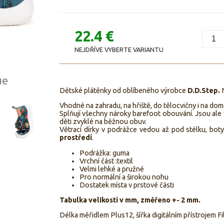
22.4 €
NEJDŘÍVE VYBERTE VARIANTU
ue
Dětské plátěnky od oblíbeného výrobce
D.D.Step.
N
Vhodné na zahradu, na hřiště, do tělocvičny i na dom
Splňují všechny nároky barefoot obouvání. Jsou ale
děti zvyklé na běžnou obuv.
Větrací dírky v podrážce vedou až pod stélku, bo
prostředí
.
Podrážka: guma
Vrchní část :textil
Velmi lehké a pružné
Pro normální a širokou nohu
Dostatek místa v prstové části
Tabulka velikostí v mm, změřeno +- 2 mm.
Délka měřidlem Plus12, šířka digitálním přístrojem Fi