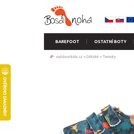
BAREFOOT
OSTATNÍ BOTY
outdoorkids.cz
>
Dětské
>
Tenisky