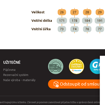
Velikost
26
27
28
29
Vnitřní délka
171
178
184
191
Vnitřní šířka
73
74
76
77
UŽITEČNÉ
Půjčovna
Rezervační systém
Naše výroba - materiály
Odstoupit od smlouvy
tavit kupujícímu účtenku. Zároveň je povinen zaevidovat přijatou tržbu u správce daně online, 