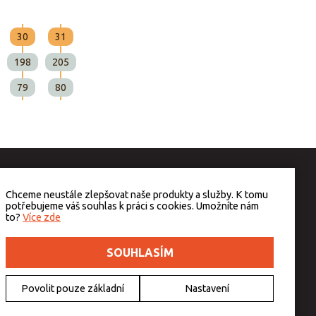
30
31
198
205
79
80
Chceme neustále zlepšovat naše produkty a služby. K tomu
potřebujeme váš souhlas k práci s cookies. Umožníte nám
to?
Více zde
SOUHLASÍM
Povolit pouze základní
Nastavení
v případě technického výpadku pak nejpozději do 48 hodin.