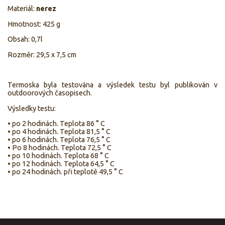
Materiál:
nerez
Hmotnost:
425 g
Obsah: 0,7l
Rozměr:
29,5 x 7,5 cm
Termoska byla testována a výsledek testu byl publikován v
outdoorových časopisech.
Výsledky testu:
• po 2 hodinách.
Teplota 86 ° C
• po 4 hodinách.
Teplota 81,5 ° C
• po 6 hodinách.
Teplota 76,5 ° C
• Po 8 hodinách.
Teplota 72,5 ° C
• po 10 hodinách.
Teplota 68 ° C
• po 12 hodinách.
Teplota 64,5 ° C
• po 24 hodinách.
při teplotě 49,5 ° C