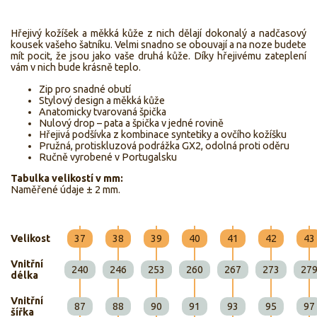
Hřejivý kožíšek a měkká kůže z nich dělají dokonalý a nadčasový
kousek vašeho šatníku. Velmi snadno se obouvají a na noze budete
mít pocit, že jsou jako vaše druhá kůže. Díky hřejivému zateplení
vám v nich bude krásně teplo.
Zip pro snadné obutí
Stylový design a měkká kůže
Anatomicky tvarovaná špička
Nulový drop – pata a špička v jedné rovině
Hřejivá podšívka z kombinace syntetiky a ovčího kožíšku
Pružná, protiskluzová podrážka GX2, odolná proti oděru
Ručně vyrobené v Portugalsku
Tabulka velikostí v mm:
Naměřené údaje ± 2 mm.
Velikost
37
38
39
40
41
42
43
Vnitřní
240
246
253
260
267
273
27
délka
Vnitřní
87
88
90
91
93
95
97
šířka