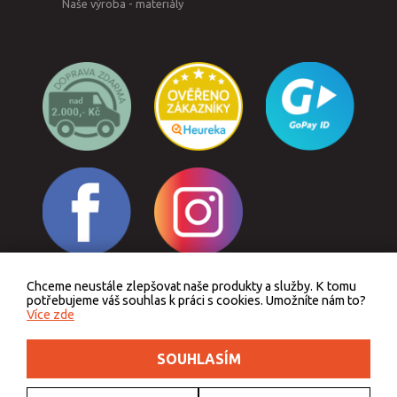
Naše výroba - materiály
Chceme neustále zlepšovat naše produkty a služby. K tomu
Odstoupit od smlouvy
potřebujeme váš souhlas k práci s cookies. Umožníte nám to?
Více zde
SOUHLASÍM
Podle zákona o evidenci tržeb je prodávající povinen vystavit kupujícímu účtenku.
Zároveň je povinen zaevidovat přijatou tržbu u správce daně online, v případě
technického výpadku pak nejpozději do 48 hodin.