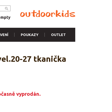
empty
VENÍ
POUKAZY
OUTLET
el.20-27 tkanička
očasně vyprodán.