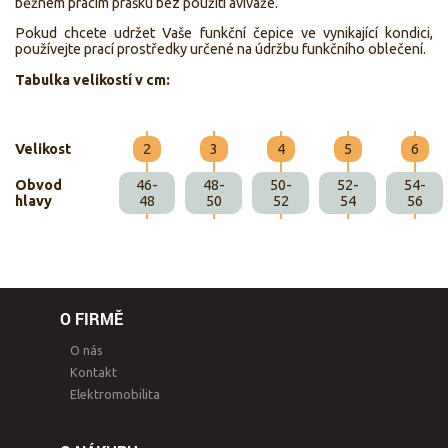
běžném pracím prášku bez použití aviváže.
Pokud chcete udržet Vaše funkční čepice ve vynikající kondici,
používejte prací prostředky určené na údržbu funkčního oblečení.
Tabulka velikostí v cm:
Velikost
2
3
4
5
6
Obvod
46-
48-
50-
52-
54-
hlavy
48
50
52
54
56
O FIRMĚ
O nás
Kontakt
Elektromobilita