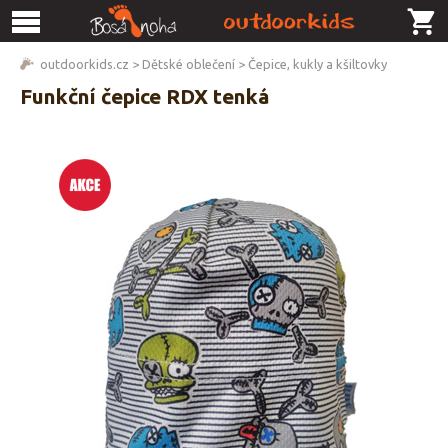
outdoorkids.cz
>
Dětské oblečení
>
Čepice, kukly a kšiltovky
Funkční čepice RDX tenká