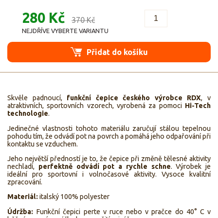
280 Kč
370 Kč
NEJDŘÍVE VYBERTE VARIANTU
Přidat do košíku
Skvěle padnoucí,
funkční čepice českého výrobce RDX
, v
atraktivních, sportovních vzorech, vyrobená za pomoci
Hi-Tech
technologie
.
Jedinečné vlastnosti tohoto materiálu zaručují stálou tepelnou
pohodu tím, že odvádí pot na povrch a pomáhá jeho odpařování při
kontaktu se vzduchem.
Jeho největší předností je to, že čepice při změně tělesné aktivity
nechladí,
perfektně odvádí pot a rychle schne
. Výrobek je
ideální pro sportovní i volnočasové aktivity. Vysoce kvalitní
zpracování.
Materiál:
italský 100% polyester
Údržba
:
Funkční čepici perte v ruce nebo v pračce do 40° C v