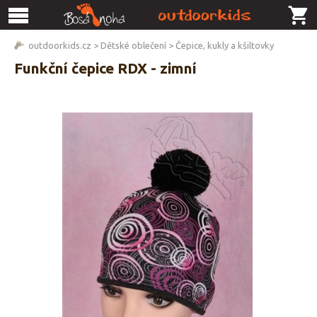
outdoorkids.cz
>
Dětské oblečení
>
Čepice, kukly a kšiltovky
Funkční čepice RDX - zimní