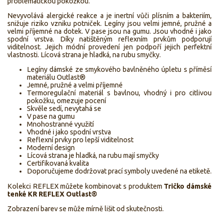
problematickou pokožkou.
Nevyvolává alergické reakce a je inertní vůči plísním a bakteriím,
snižuje riziko vzniku potniček. Legíny jsou velmi jemné, pružné a
velmi příjemné na dotek. V pase jsou na gumu. Jsou vhodné i jako
spodní vrstva. Díky natištěným reflexním prvkům podporují
viditelnost. Jejich módní provedení jen podpoří jejich perfektní
vlastnosti. Lícová strana je hladká, na rubu smyčky.
Legíny dámské ze smykového bavlněného úpletu s příměsí
materiálu Outlast®
Jemné, pružné a velmi příjemné
Termoregulační materiál s bavlnou, vhodný i pro citlivou
pokožku, omezuje pocení
Skvěle sedí, nevytahá se
V pase na gumu
Mnohostranné využití
Vhodné i jako spodní vrstva
Reflexní prvky pro lepší viditelnost
Moderní design
Lícová strana je hladká, na rubu mají smyčky
Certifikovaná kvalita
Doporučujeme dodržovat prací symboly uvedené na etiketě.
Kolekci REFLEX můžete kombinovat s produktem
Tričko dámské
tenké KR REFLEX Outlast®
Zobrazení barev se může mírně lišit od skutečnosti.