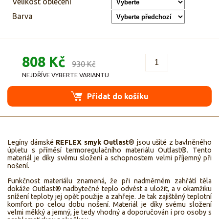
Velikost oblečení
Barva
808 Kč
930 Kč
NEJDŘÍVE VYBERTE VARIANTU
Přidat do košíku
Legíny dámské
REFLEX smyk Outlast®
jsou ušité z bavlněného
úpletu s příměsí termoregulačního materiálu Outlast®. Tento
materiál je díky svému složení a schopnostem velmi příjemný při
nošení.
Funkčnost materiálu znamená, že při nadměrném zahřátí těla
dokáže Outlast® nadbytečné teplo odvést a uložit, a v okamžiku
snížení teploty jej opět použije a zahřeje. Je tak zajištěný teplotní
komfort po celou dobu nošení. Materiál je díky svému složení
velmi měkký a jemný, je tedy vhodný a doporučován i pro osoby s