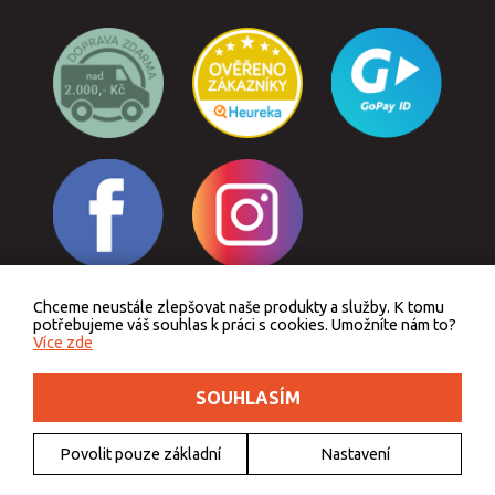
Chceme neustále zlepšovat naše produkty a služby. K tomu
Odstoupit od smlouvy
potřebujeme váš souhlas k práci s cookies. Umožníte nám to?
Více zde
SOUHLASÍM
Podle zákona o evidenci tržeb je prodávající povinen vystavit kupujícímu účtenku.
Zároveň je povinen zaevidovat přijatou tržbu u správce daně online, v případě
technického výpadku pak nejpozději do 48 hodin.
Povolit pouze základní
Nastavení
© 2011 - 2026 Outdoorkids.cz, webdesign
DriveNet s.r.o.
, icons
Freepik