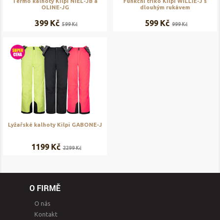
Termo kalhoty Kilpi NIEL-JB a
Funkční triko Kilpi WILLIE-J s
OLINE-JG
dlouhým rukávem
399 Kč
599 Kč
599 Kč
999 Kč
Lyžařské kalhoty Kilpi GABONE-J
1199 Kč
2299 Kč
O FIRMĚ
O nás
Kontakt