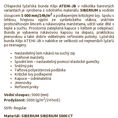
Chlapecká lyžařská bunda Kilpi
ATENI-JB
v několika barevných
variantách je vyrobena z odolného materiálu
SIBERIUM s
vodním
2
sloupcem
5 000 mm/24h/m
a podlepenými kritickými švy. Spolu s
lehkou, hřejivou výplní ze syntetického vlákna, vnitřním
protisněhovým límcem a rukávovýma manžetama, udrží vaše dítě v
teple a suchu. Prostorná zateplená kapuce s kšiltem je odepínací.
Bunda je vybavena rukávovou kapsou na skipass, praktickou
jmenovkou a také dobře viditelnými reflexními potisky. Lyžařská
bunda Kilpi ATENI-JB v nabídce ve velikosti od nejmenších lyžařů
po teenagery.
Nastavitelný lem rukávů na suchý zip
Sněhové manžety
Spodní lem – nastavitelný pomocí elastické gumičky
Sněžný pás
Taftová polyesterová podšívka
Kritické švy podlepené
Kapuce – odnímatelná
Jmenovky
Reflexní prvky
Vodní sloupec:
5000 (mm)
2
Prodyšnost:
5000 (g/m
/24 hod.)
Střih: Regular
Materiál: SIBERIUM SIBERIUM 5000 CT