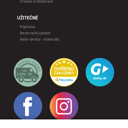
Vrácení a reklamace
UŽITEČNÉ
Půjčovna
Rezervační systém
Naše výroba - materiály