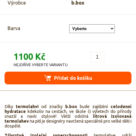
Výrobce
b.box
Barva
1100 Kč
NEJDŘÍVE VYBERTE VARIANTU
Přidat do košíku
Díky
termolahvi
od značky
b.box
bude zajištění
celodenní
hydratace
kdekoliv na cestách, ve škole či výletech do přírody
snazší a navíc stylové! Větší odolná
litrová izolovaná
termolahev
na pití je designéry navržená speciálně pro velké děti i
dospělé.
Třívrstvé izolační superschopnosti
termolahve udrží