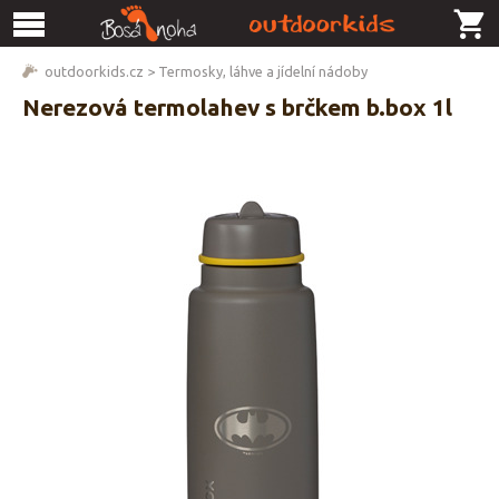
outdoorkids.cz
>
Termosky, láhve a jídelní nádoby
Nerezová termolahev s brčkem b.box 1l