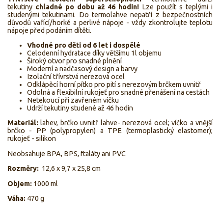
tekutiny
chladné po dobu až 46 hodin!
Lze použít s teplými i
studenými tekutinami.
Do termolahve nepatří z bezpečnostních
důvodů vařící/horké a perlivé nápoje - vždy zkontrolujte teplotu
nápoje před podáním dítěti.
Vhodné pro děti od 6 let i dospělé
Celodenní hydratace díky většímu 1l objemu
Široký otvor pro snadné plnění
Moderní a nadčasový design a barvy
Izolační třívrstvá nerezová ocel
Odklápěcí horní pítko pro pití s nerezovým brčkem uvnitř
Odolná a flexibilní rukojeť pro snadné přenášení na cestách
Netekoucí při zavřeném víčku
Udrží tekutiny studené až 46 hodin
Materiál:
lahev, brčko uvnitř lahve- nerezová ocel; víčko a vnější
brčko - PP (polypropylen) a TPE (termoplastický elastomer);
rukojeť - silikon
Neobsahuje BPA, BPS, ftaláty ani PVC
Rozměry:
12,6 x 9,7 x 25,8 cm
Objem:
1000 ml
Váha:
470 g